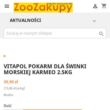
shopping_cart


AKTUALNOŚCI


VITAPOL POKARM DLA ŚWINKI
MORSKIEJ KARMEO 2.5KG
39,90 zł
(15,96 zł za kg)
Brutto
Ilość