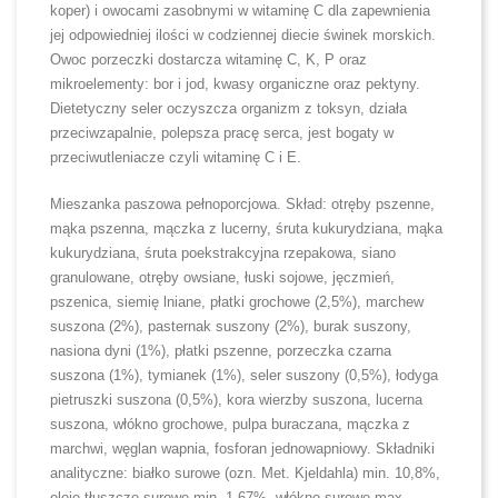
koper) i owocami zasobnymi w witaminę C dla zapewnienia
jej odpowiedniej ilości w codziennej diecie świnek morskich.
Owoc porzeczki dostarcza witaminę C, K, P oraz
mikroelementy: bor i jod, kwasy organiczne oraz pektyny.
Dietetyczny seler oczyszcza organizm z toksyn, działa
przeciwzapalnie, polepsza pracę serca, jest bogaty w
przeciwutleniacze czyli witaminę C i E.
Mieszanka paszowa pełnoporcjowa. Skład: otręby pszenne,
mąka pszenna, mączka z lucerny, śruta kukurydziana, mąka
kukurydziana, śruta poekstrakcyjna rzepakowa, siano
granulowane, otręby owsiane, łuski sojowe, jęczmień,
pszenica, siemię lniane, płatki grochowe (2,5%), marchew
suszona (2%), pasternak suszony (2%), burak suszony,
nasiona dyni (1%), płatki pszenne, porzeczka czarna
suszona (1%), tymianek (1%), seler suszony (0,5%), łodyga
pietruszki suszona (0,5%), kora wierzby suszona, lucerna
suszona, włókno grochowe, pulpa buraczana, mączka z
marchwi, węglan wapnia, fosforan jednowapniowy. Składniki
analityczne: białko surowe (ozn. Met. Kjeldahla) min. 10,8%,
oleje tłuszcze surowe min. 1,67%, włókno surowe max.