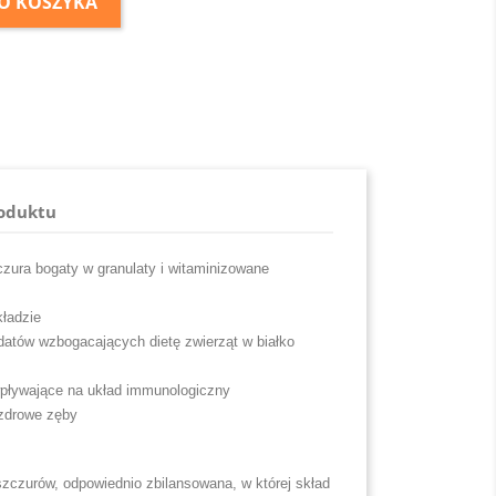
O KOSZYKA
roduktu
zura bogaty w granulaty i witaminizowane
ładzie
datów wzbogacających dietę zwierząt w białko
wpływające na układ immunologiczny
 zdrowe zęby
zczurów, odpowiednio zbilansowana, w której skład