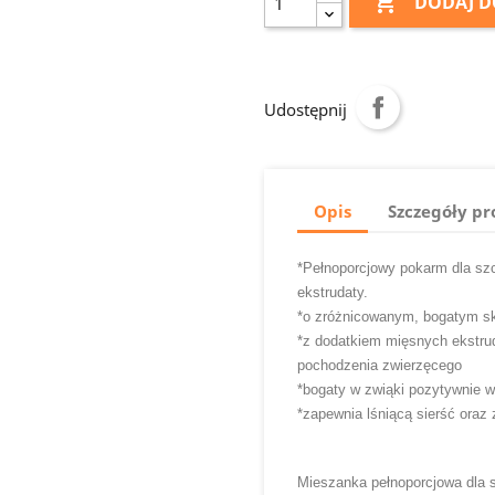

DODAJ D
Udostępnij
Opis
Szczegóły p
*Pełnoporcjowy pokarm dla szc
ekstrudaty.
*o zróżnicowanym, bogatym sk
*z dodatkiem mięsnych ekstru
pochodzenia zwierzęcego
*bogaty w zwiąki pozytywnie 
*zapewnia lśniącą sierść oraz
Mieszanka pełnoporcjowa dla s