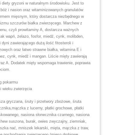
diety gryzoni w naturalnym środowisku. Jest to
zbóż i nasion oraz witaminizowanych granulatów
rmem mięsnym, który dostarcza niezbędnego w
anizmu szczurów białka zwierzęcego. Marchew z
enu, czyli prowitaminy A, dostarcza ważnych
ak wapń, żelazo, fosfor, miedź, cynk, molibden,
dyni zawierającego dużą ilość fitosteroli i
wych oraz łatwo strawne białka, witamina E i
ez, cynk, miedź i mangan. Liście mięty zawierają
oraz A. Dodatek mięty wspomaga trawienie, poprawia
ęciom.
g pokarmu
i wieku zwierzęcia
sza gryczana, śruty i przetwory zbożowe, śruta
znika,mączka z lucerny, płatki grochowe, płatki
askowanego, nasiona słonecznika czarnego, nasiona
rchew suszona, burak, owies zwyczajny, ziemniak,
ruszka nać, mniszek lekarski, mięta, mączka z traw,
ne pochodzenia zwierzęcego (mięso drobiowe,