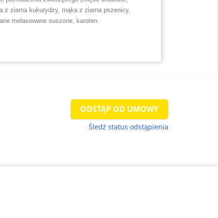
a z ziarna kukurydzy, mąka z ziarna pszenicy,
ane melasowane suszone, karoten.
ODSTĄP OD UMOWY
Śledź status odstąpienia