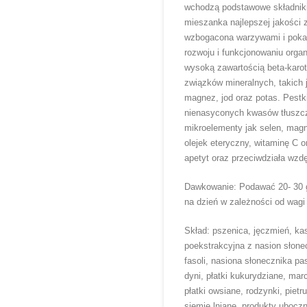
wchodzą podstawowe składniki 
mieszanka najlepszej jakości 
wzbogacona warzywami i poka
rozwoju i funkcjonowaniu org
wysoką zawartością beta-karot
związków mineralnych, takich j
magnez, jod oraz potas. Pestki 
nienasyconych kwasów tłuszczo
mikroelementy jak selen, magn
olejek eteryczny, witaminę C 
apetyt oraz przeciwdziała wzd
Dawkowanie: Podawać 20- 30 
na dzień w zależności od wagi 
Skład: pszenica, jęczmień, ka
poekstrakcyjna z nasion słonec
fasoli, nasiona słonecznika p
dyni, płatki kukurydziane, ma
płatki owsiane, rodzynki, piet
siemię lniane, produkty ubocz