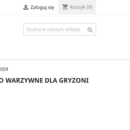
shopping_cart

Koszyk
(0)
Zaloguj się

1059
O WARZYWNE DLA GRYZONI