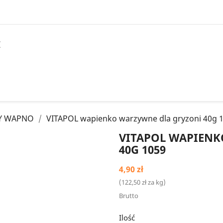
I
Y WAPNO
VITAPOL wapienko warzywne dla gryzoni 40g 
VITAPOL WAPIENK
40G 1059
4,90 zł
(122,50 zł za kg)
Brutto
Ilość