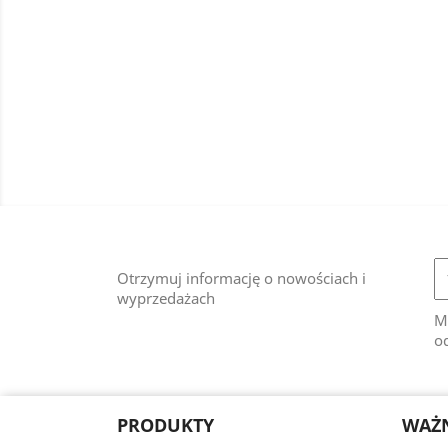
Otrzymuj informację o nowościach i
wyprzedażach
M
od
PRODUKTY
WAŻN