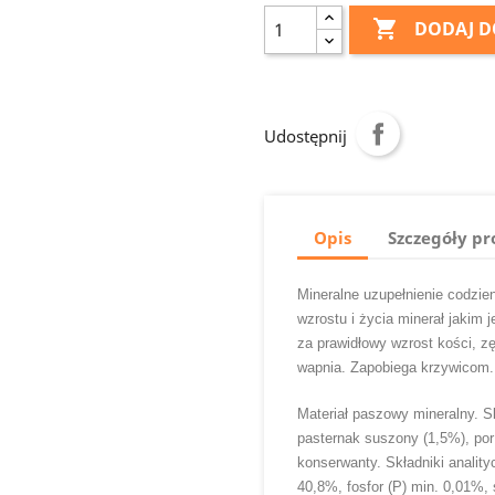

DODAJ D
Udostępnij
Opis
Szczegóły p
Mineralne uzupełnienie codzie
wzrostu i życia minerał jakim
za prawidłowy wzrost kości, z
wapnia. Zapobiega krzywicom.
Materiał paszowy mineralny. 
pasternak suszony (1,5%), por
konserwanty. Składniki analit
40,8%, fosfor (P) min. 0,01%,