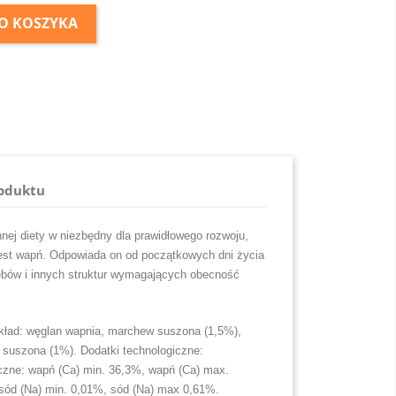
O KOSZYKA
roduktu
nnej diety w niezbędny dla prawidłowego rozwoju,
 jest wapń. Odpowiada on od początkowych dni życia
ębów i innych struktur wymagających obecność
Skład: węglan wapnia, marchew suszona (1,5%),
 suszona (1%). Dodatki technologiczne:
yczne: wapń (Ca) min. 36,3%, wapń (Ca) max.
 sód (Na) min. 0,01%, sód (Na) max 0,61%.