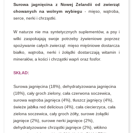
Surowa jagnięcina z Nowej Zelandii od zwierząt
chowanych na wolnym wybiegu
- mięso, wątroba,
serce, nerki i chrząstki.
W naturze nie ma syntetycznych suplementów, a psy i
wilki zaspokajają swoje potrzeby żywieniowe poprzez
spożywanie całych zwierząt: mięso mięśniowe dostarcza
białko, wątroba, nerki i żołądki dostarczają witamin i
minerałów, a kości i chrząstki wapń oraz fosfor.
SKŁAD:
Surowa jagnięcina (18%), dehydratyzowana jagnięcina
(18%), cały groch zielony, cała czerwona soczewica,
surowa wątroba jagnięca (4%), tłuszcz jagnięcy (4%),
świeże jabłka red delicious (4%), cała ciecierzyca, cała
zielona soczewica, cały groch żółty, surowe żołądki
jagnięce (2%), surowe nerki jagnięce (2%),
dehydratyzowane chrząstki jagnięce (2%), włókno