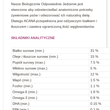
Nasze Biologicznie Odpowiednie Jedzenie jest
stworzone aby odzwierciedlać anatomiczne potrzeby
żywieniowe psów i odwzorować ich naturalną dietę.
Dlatego ACANA przepełniona jest odżywczym białkiem i
tłuszczem i zawiera ograniczoną ilość węglowodanów.
SKŁADNIKI ANALITYCZNE
Białko surowe (min.)
31 %
Oleje i tłuszcze surowe (min.)
15 %
Popiół surowy (max.)
7.5 %
Włókno surowe (max.)
5 %
Wilgotność (max.)
12 %
Wapń (min.)
1.5 %
Fosfor (min.)
1.1 %
Omega-6 (min.)
1.8 %
Omega-3 (min.)
0.8 %
DHA (min.)
0.15 %
EPA (min.)
0.1 %