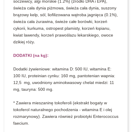
soczewicy, algi morskie (1.2%) (źródło DHA i EPA),
świeża cała dynia piżmowa, świeża cała dynia, suszony
brązowy kelp, sól, liofilizowana wątroba jagnięca (0.1%),
świeża cała żurawina, świeże całe borówki, korzeń
cykorii, kurkuma, ostropest plamisty, korzeń łopianu,
kwiat lawendy, korzeń prawoślazu lekarskiego, owoce
dzikiej róży
.
DODATKI (na kg):
Dodatki żywieniowe: witamina D: 500 IU, witamina E:
100 IU, proteinian cynku: 160 mg, pantotenian wapnia:
12,5 mg, uwodniony aminokwasowy chelat miedzi: 11
mg, tauryna: 500 mg.
* Zawiera mieszaninę tokoferoli (ekstrakt bogaty w
tokoferol naturalnego pochodzenia - witamina E i olej
rozmarynowy). Zawiera również probiotyki Enterococcus
faecium.