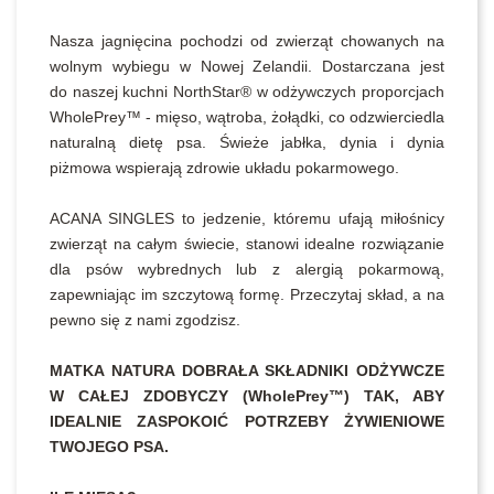
Nasza jagnięcina pochodzi od zwierząt chowanych na
wolnym wybiegu w Nowej Zelandii. Dostarczana jest
do naszej kuchni NorthStar® w odżywczych proporcjach
WholePrey™ - mięso, wątroba, żołądki, co odzwierciedla
naturalną dietę psa. Świeże jabłka, dynia i dynia
piżmowa wspierają zdrowie układu pokarmowego.
ACANA SINGLES to jedzenie, któremu ufają miłośnicy
zwierząt na całym świecie, stanowi idealne rozwiązanie
dla psów wybrednych lub z alergią pokarmową,
zapewniając im szczytową formę. Przeczytaj skład, a na
pewno się z nami zgodzisz.
MATKA NATURA DOBRAŁA SKŁADNIKI ODŻYWCZE
W CAŁEJ ZDOBYCZY (WholePrey™) TAK, ABY
IDEALNIE ZASPOKOIĆ POTRZEBY ŻYWIENIOWE
TWOJEGO PSA.