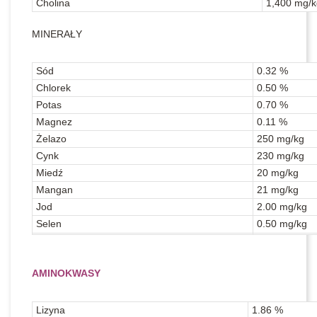
Cholina
1,400 mg/k
MINERAŁY
Sód
0.32 %
Chlorek
0.50 %
Potas
0.70 %
Magnez
0.11 %
Żelazo
250 mg/kg
Cynk
230 mg/kg
Miedź
20 mg/kg
Mangan
21 mg/kg
Jod
2.00 mg/kg
Selen
0.50 mg/kg
AMINOKWASY
Lizyna
1.86 %