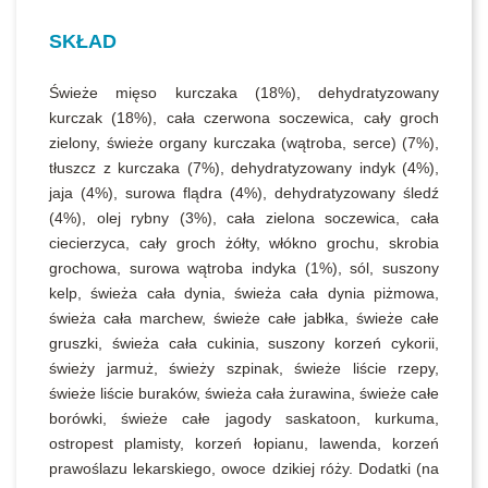
SKŁAD
Świeże mięso kurczaka (18%), dehydratyzowany
kurczak (18%), cała czerwona soczewica, cały groch
zielony, świeże organy kurczaka (wątroba, serce) (7%),
tłuszcz z kurczaka (7%), dehydratyzowany indyk (4%),
jaja (4%), surowa flądra (4%), dehydratyzowany śledź
(4%), olej rybny (3%), cała zielona soczewica, cała
ciecierzyca, cały groch żółty, włókno grochu, skrobia
grochowa, surowa wątroba indyka (1%), sól, suszony
kelp, świeża cała dynia, świeża cała dynia piżmowa,
świeża cała marchew, świeże całe jabłka, świeże całe
gruszki, świeża cała cukinia, suszony korzeń cykorii,
świeży jarmuż, świeży szpinak, świeże liście rzepy,
świeże liście buraków, świeża cała żurawina, świeże całe
borówki, świeże całe jagody saskatoon, kurkuma,
ostropest plamisty, korzeń łopianu, lawenda, korzeń
prawoślazu lekarskiego, owoce dzikiej róży. Dodatki (na