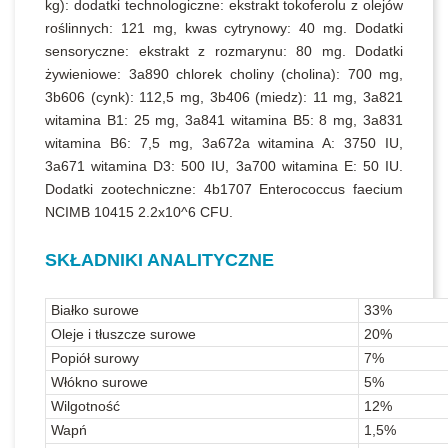
kg): dodatki technologiczne: ekstrakt tokoferolu z olejów
roślinnych: 121 mg, kwas cytrynowy: 40 mg. Dodatki
sensoryczne: ekstrakt z rozmarynu: 80 mg. Dodatki
żywieniowe: 3a890 chlorek choliny (cholina): 700 mg,
3b606 (cynk): 112,5 mg, 3b406 (miedz): 11 mg, 3a821
witamina B1: 25 mg, 3a841 witamina B5: 8 mg, 3a831
witamina B6: 7,5 mg, 3a672a witamina A: 3750 IU,
3a671 witamina D3: 500 IU, 3a700 witamina E: 50 IU.
Dodatki zootechniczne: 4b1707 Enterococcus faecium
NCIMB 10415 2.2x10^6 CFU.
SKŁADNIKI ANALITYCZNE
Białko surowe
33%
Oleje i tłuszcze surowe
20%
Popiół surowy
7%
Włókno surowe
5%
Wilgotność
12%
Wapń
1,5%