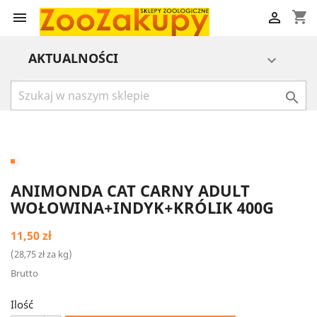
shopping_cart


AKTUALNOŚCI


ANIMONDA CAT CARNY ADULT
WOŁOWINA+INDYK+KRÓLIK 400G
11,50 zł
(28,75 zł za kg)
Brutto
Ilość