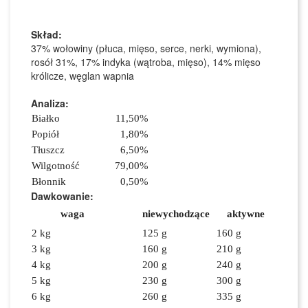
Skład:
37% wołowiny (płuca, mięso, serce, nerki, wymiona),
rosół 31%, 17% indyka (wątroba, mięso), 14% mięso
królicze, węglan wapnia
Analiza:
Białko
11,50%
Popiół
1,80%
Tłuszcz
6,50%
Wilgotność
79,00%
Błonnik
0,50%
Dawkowanie
:
waga
niewychodzące
aktywne
2 kg
125 g
160 g
3 kg
160 g
210 g
4 kg
200 g
240 g
5 kg
230 g
300 g
6 kg
260 g
335 g