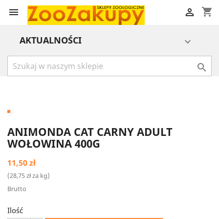
shopping_cart


AKTUALNOŚCI


ANIMONDA CAT CARNY ADULT
WOŁOWINA 400G
11,50 zł
(28,75 zł za kg)
Brutto
Ilość