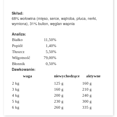
Skład:
68% wołowina (mięso, serce, wątroba, płuca, nerki,
wymiona), 31% bulion, węglan wapnia
Analiza:
Białko
11,50%
Popiół
1,40%
Tłuszcz
5,50%
Wilgotność
79,00%
Błonnik
0,50%
Dawkowanie
:
waga
niewychodzące
aktywne
2 kg
125 g
160 g
3 kg
160 g
210 g
4 kg
200 g
240 g
5 kg
230 g
300 g
6 kg
260 g
335 g