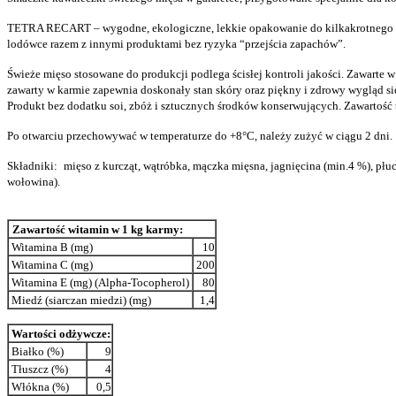
TETRA RECART – wygodne, ekologiczne, lekkie opakowanie do kilkakrotnego otw
lodówce razem z innymi produktami bez ryzyka “przejścia zapachów”.
Świeże mięso stosowane do produkcji podlega ścisłej kontroli jakości. Zawarte
zawarty w karmie zapewnia doskonały stan skóry oraz piękny i zdrowy wygląd si
Produkt bez dodatku soi, zbóż i sztucznych środków konserwujących. Zawartość 
Po otwarciu przechowywać w temperaturze do +8°C, należy zużyć w ciągu 2 dni.
Składniki:
mięso z kurcząt, wątróbka, mączka mięsna, jagnięcina (min.4 %), płu
wołowina).
Zawartość witamin w 1 kg karmy:
Witamina B (mg)
10
Witamina C (mg)
200
Witamina E (mg) (Alpha-Tocopherol)
80
Miedź (siarczan miedzi) (mg)
1,4
Wartości odżywcze:
Białko (%)
9
Tłuszcz (%)
4
Włókna (%)
0,5