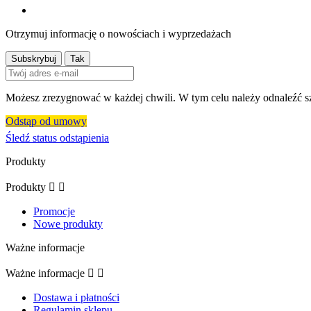
Otrzymuj informację o nowościach i wyprzedażach
Możesz zrezygnować w każdej chwili. W tym celu należy odnaleźć sz
Odstąp od umowy
Śledź status odstąpienia
Produkty
Produkty


Promocje
Nowe produkty
Ważne informacje
Ważne informacje


Dostawa i płatności
Regulamin sklepu