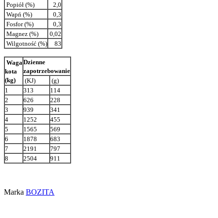
Popiół (%)
2,0
Wapń (%)
0,3
Fosfor (%)
0,3
Magnez (%)
0,02
Wilgotność (%)
83
Dzienne
Waga
zapotrzebowanie
kota
(kg)
(KJ)
(g)
1
313
114
2
626
228
3
939
341
4
1252
455
5
1565
569
6
1878
683
7
2191
797
8
2504
911
Marka
BOZITA