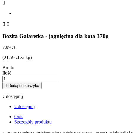



Bozita Galaretka - jagnięcina dla kota 370g
7,99 zł
(21,59 zł za kg)
Brutto
Ilość

Dodaj do koszyka
Udostępnij
Udostępnij
Opis
Szczegóły produktu
Smaczne kawałeczki świeżego mięsa w galaretce, przygotowane specjalnie dla k