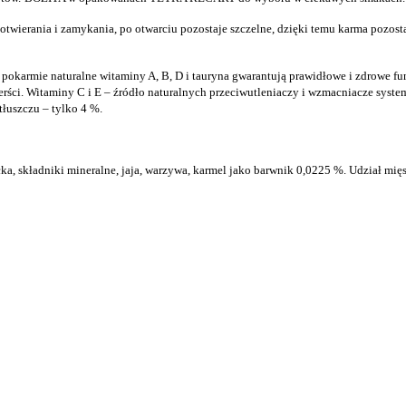
ierania i zamykania, po otwarciu pozostaje szczelne, dzięki temu karma pozost
 w pokarmie naturalne witaminy A, B, D i tauryna gwarantują prawidłowe i zdrowe 
erści. Witaminy C i E – źródło naturalnych przeciwutleniaczy i wzmacniacze sys
tłuszczu – tylko 4 %.
cka, składniki mineralne, jaja, warzywa, karmel jako barwnik 0,0225 %.
Udział mię