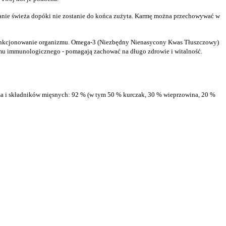
anie świeża dopóki nie zostanie do końca zużyta. Karmę można przechowywać w
funkcjonowanie organizmu.
Omega-3 (Niezbędny Nienasycony Kwas Tłuszczowy)
temu immunologicznego - pomagają zachować na długo zdrowie i witalność.
sa i składników mięsnych: 92 % (w tym 50 % kurczak, 30 % wieprzowina, 20 %