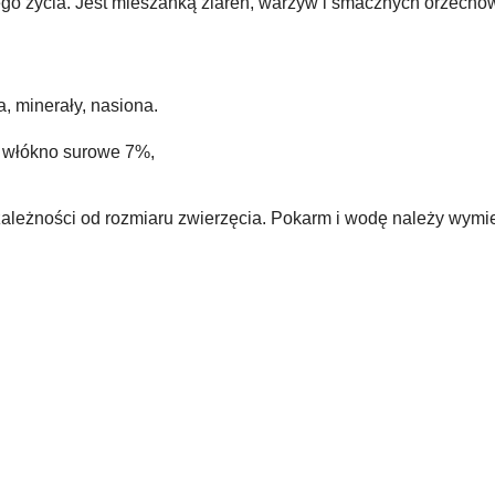
go życia. Jest mieszanką ziaren, warzyw i smacznych orzechó
 minerały, nasiona.
, włókno surowe 7%,
ależności od rozmiaru zwierzęcia. Pokarm i wodę należy wymi