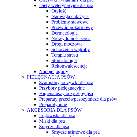
Diety weterynaryjne dla psa
Otyłość
Nadwaga cukrzyca
Problemy stawowe
Przewód pokarmowy
Dermatologia
Niewydolność serca
Drogi moczowe
Schorzenia wątroby
Terapia stresu
Stomatologia
Rekonwalescencja
Napoje jogurty
PIELĘGNACJA PSÓW
Szampony, odżywki dla psa
Przybory pielęgnacyjne
Higiena uszy oczy zęby psa
Preparaty przeciwpasożytnicze dla psów
Preparaty inne
AKCESORIA DLA PSÓW
Legowiska dla psa
Miski dla psa
Smycze dla psa
Smycze taśmowe dla psa