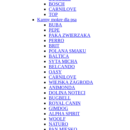
BOSCH
CARNILOVE
TOP
Karmy mokre dla psa
BUBA
PEPE
PAKA ZWIERZAKA
PERRO
BRIT
POLANA SMAKU
BALTICA
SYTA MICHA
BELCANDO
OASY
CARNILOVE
WIEJSKA ZAGRODA
ANIMONDA
DOLINA NOTECI
BUGBELL
ROYAL CANIN
GIMDOG
ALPHA SPIRIT
WOOLF
NATURO
PAN MIĘSKO