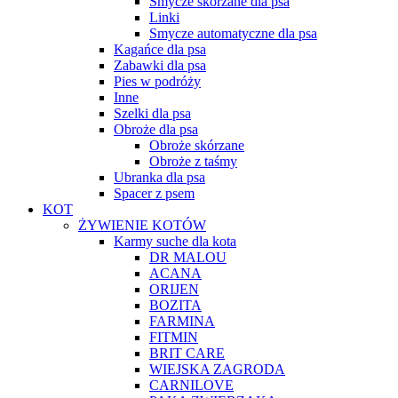
Smycze skórzane dla psa
Linki
Smycze automatyczne dla psa
Kagańce dla psa
Zabawki dla psa
Pies w podróży
Inne
Szelki dla psa
Obroże dla psa
Obroże skórzane
Obroże z taśmy
Ubranka dla psa
Spacer z psem
KOT
ŻYWIENIE KOTÓW
Karmy suche dla kota
DR MALOU
ACANA
ORIJEN
BOZITA
FARMINA
FITMIN
BRIT CARE
WIEJSKA ZAGRODA
CARNILOVE