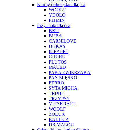
Karmy półmiękkie dla psa
WOOLF
YDOLO
FITMIN
Przysmaki dla psa
BRIT
BUBA
CARNILOVE
DOKAS
IDEAPET
CHURU
PLUTOS
MACED
PAKA ZWIERZAKA
PAN MIĘSKO
PERRO
SYTA MICHA
TRIXIE
TRZYPSY
VITAKRAFT
WOOLF
ZOLUX
BALTICA
DR MALOU
Odżywki i witaminy dla psa