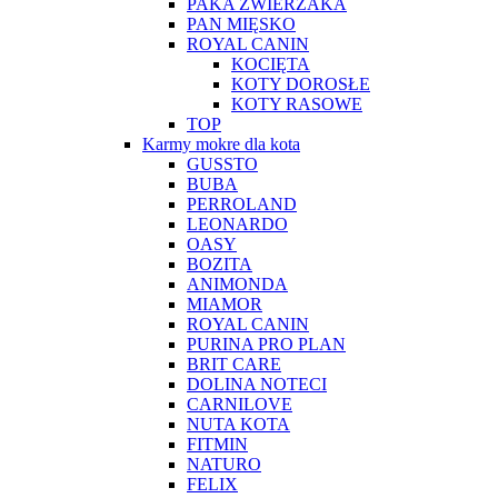
PAKA ZWIERZAKA
PAN MIĘSKO
ROYAL CANIN
KOCIĘTA
KOTY DOROSŁE
KOTY RASOWE
TOP
Karmy mokre dla kota
GUSSTO
BUBA
PERROLAND
LEONARDO
OASY
BOZITA
ANIMONDA
MIAMOR
ROYAL CANIN
PURINA PRO PLAN
BRIT CARE
DOLINA NOTECI
CARNILOVE
NUTA KOTA
FITMIN
NATURO
FELIX