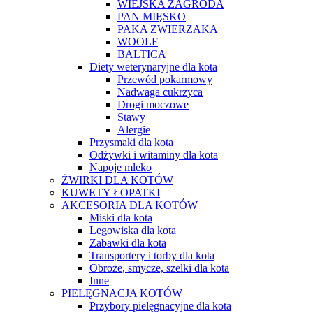
WIEJSKA ZAGRODA
PAN MIĘSKO
PAKA ZWIERZAKA
WOOLF
BALTICA
Diety weterynaryjne dla kota
Przewód pokarmowy
Nadwaga cukrzyca
Drogi moczowe
Stawy
Alergie
Przysmaki dla kota
Odżywki i witaminy dla kota
Napoje mleko
ŻWIRKI DLA KOTÓW
KUWETY ŁOPATKI
AKCESORIA DLA KOTÓW
Miski dla kota
Legowiska dla kota
Zabawki dla kota
Transportery i torby dla kota
Obroże, smycze, szelki dla kota
Inne
PIELĘGNACJA KOTÓW
Przybory pielęgnacyjne dla kota