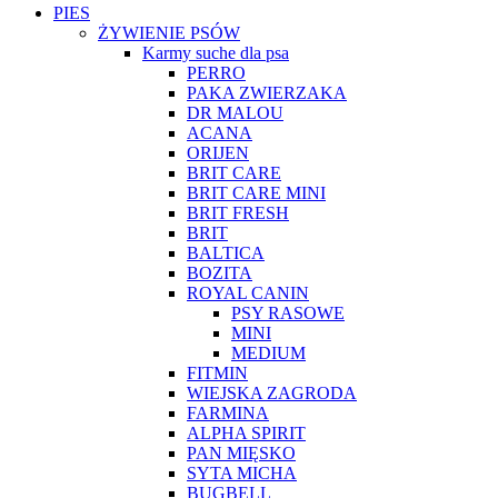
PIES
ŻYWIENIE PSÓW
Karmy suche dla psa
PERRO
PAKA ZWIERZAKA
DR MALOU
ACANA
ORIJEN
BRIT CARE
BRIT CARE MINI
BRIT FRESH
BRIT
BALTICA
BOZITA
ROYAL CANIN
PSY RASOWE
MINI
MEDIUM
FITMIN
WIEJSKA ZAGRODA
FARMINA
ALPHA SPIRIT
PAN MIĘSKO
SYTA MICHA
BUGBELL