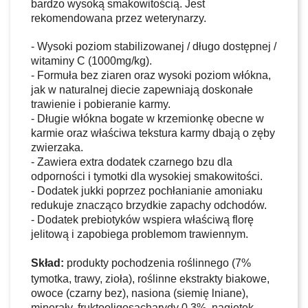
bardzo wysoką smakowitością. Jest
rekomendowana przez weterynarzy.
- Wysoki poziom stabilizowanej / długo dostępnej /
witaminy C (1000mg/kg).
- Formuła bez ziaren oraz wysoki poziom włókna,
jak w naturalnej diecie zapewniają doskonałe
trawienie i pobieranie karmy.
- Długie włókna bogate w krzemionkę obecne w
karmie oraz właściwa tekstura karmy dbają o zęby
zwierzaka.
- Zawiera extra dodatek czarnego bzu dla
odporności i tymotki dla wysokiej smakowitości.
- Dodatek jukki poprzez pochłanianie amoniaku
redukuje znacząco brzydkie zapachy odchodów.
- Dodatek prebiotyków wspiera właściwą florę
jelitową i zapobiega problemom trawiennym.
Skład:
produkty pochodzenia roślinnego (7%
tymotka, trawy, zioła), roślinne ekstrakty biakowe,
owoce (czarny bez), nasiona (siemię lniane),
minerały, fruktooligosacharydy 0,3%, nagietek,