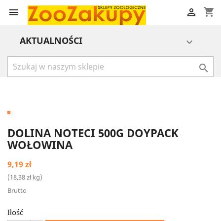
shopping_cart


AKTUALNOŚCI


DOLINA NOTECI 500G DOYPACK
WOŁOWINA
9,19 zł
(18,38 zł kg)
Brutto
Ilość