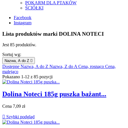
POKARM DLA PTAKÓW
ŚCIÓŁKI
Facebook
Instagram
Lista produktów marki DOLINA NOTECI
Jest 85 produktów.
Sortuj wg:
Nazwa, A do Z

Dostępne
Nazwa, A do Z
Nazwa, Z do A
Cena, rosnąco
Cena,
malejąco
Pokazano 1-12 z 85 pozycji
Dolina Noteci 185g puszka bażant...
Cena
7,09 zł

Szybki podgląd