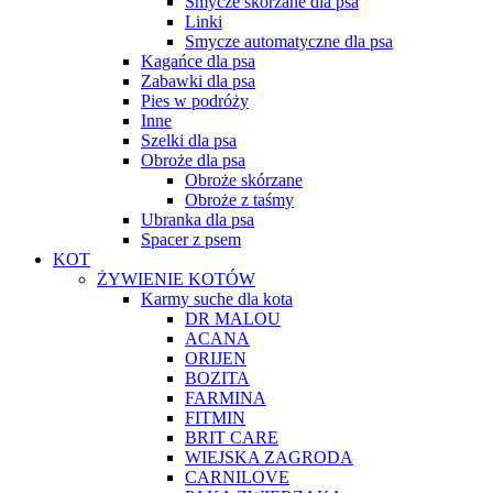
Smycze skórzane dla psa
Linki
Smycze automatyczne dla psa
Kagańce dla psa
Zabawki dla psa
Pies w podróży
Inne
Szelki dla psa
Obroże dla psa
Obroże skórzane
Obroże z taśmy
Ubranka dla psa
Spacer z psem
KOT
ŻYWIENIE KOTÓW
Karmy suche dla kota
DR MALOU
ACANA
ORIJEN
BOZITA
FARMINA
FITMIN
BRIT CARE
WIEJSKA ZAGRODA
CARNILOVE