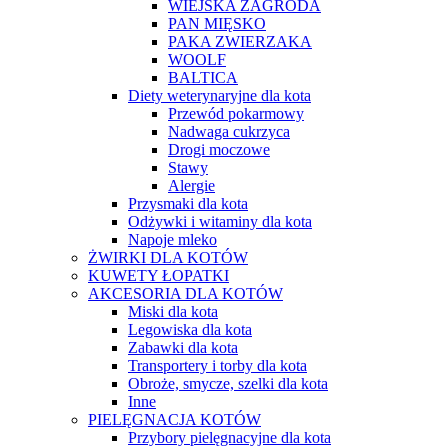
WIEJSKA ZAGRODA
PAN MIĘSKO
PAKA ZWIERZAKA
WOOLF
BALTICA
Diety weterynaryjne dla kota
Przewód pokarmowy
Nadwaga cukrzyca
Drogi moczowe
Stawy
Alergie
Przysmaki dla kota
Odżywki i witaminy dla kota
Napoje mleko
ŻWIRKI DLA KOTÓW
KUWETY ŁOPATKI
AKCESORIA DLA KOTÓW
Miski dla kota
Legowiska dla kota
Zabawki dla kota
Transportery i torby dla kota
Obroże, smycze, szelki dla kota
Inne
PIELĘGNACJA KOTÓW
Przybory pielęgnacyjne dla kota