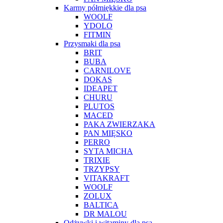
Karmy półmiękkie dla psa
WOOLF
YDOLO
FITMIN
Przysmaki dla psa
BRIT
BUBA
CARNILOVE
DOKAS
IDEAPET
CHURU
PLUTOS
MACED
PAKA ZWIERZAKA
PAN MIĘSKO
PERRO
SYTA MICHA
TRIXIE
TRZYPSY
VITAKRAFT
WOOLF
ZOLUX
BALTICA
DR MALOU
Odżywki i witaminy dla psa