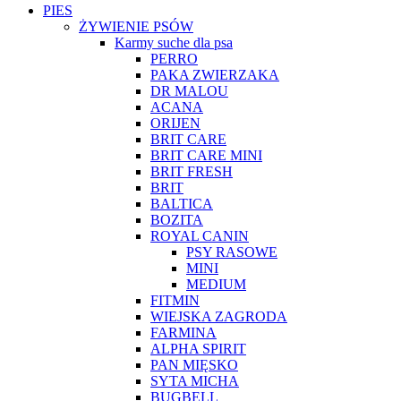
PIES
ŻYWIENIE PSÓW
Karmy suche dla psa
PERRO
PAKA ZWIERZAKA
DR MALOU
ACANA
ORIJEN
BRIT CARE
BRIT CARE MINI
BRIT FRESH
BRIT
BALTICA
BOZITA
ROYAL CANIN
PSY RASOWE
MINI
MEDIUM
FITMIN
WIEJSKA ZAGRODA
FARMINA
ALPHA SPIRIT
PAN MIĘSKO
SYTA MICHA
BUGBELL