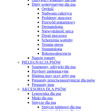
Diety weterynaryjne dla psa
Otyłość
Nadwaga cukrzyca
Problemy stawowe
Przewód pokarmowy
Dermatologia
Niewydolność serca
Drogi moczowe
Schorzenia wątroby
Terapia stresu
Stomatologia
Rekonwalescencja
Napoje jogurty
PIELĘGNACJA PSÓW
Szampony, odżywki dla psa
Przybory pielęgnacyjne
Higiena uszy oczy zęby psa
Preparaty przeciwpasożytnicze dla psów
Preparaty inne
AKCESORIA DLA PSÓW
Legowiska dla psa
Miski dla psa
Smycze dla psa
Smycze taśmowe dla psa