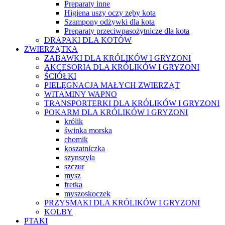
Preparaty inne
Higiena uszy oczy zęby kota
Szampony odżywki dla kota
Preparaty przeciwpasożytnicze dla kota
DRAPAKI DLA KOTÓW
ZWIERZĄTKA
ZABAWKI DLA KRÓLIKÓW I GRYZONI
AKCESORIA DLA KRÓLIKÓW I GRYZONI
ŚCIÓŁKI
PIELĘGNACJA MAŁYCH ZWIERZĄT
WITAMINY WAPNO
TRANSPORTERKI DLA KRÓLIKÓW I GRYZONI
POKARM DLA KRÓLIKÓW I GRYZONI
królik
świnka morska
chomik
koszatniczka
szynszyla
szczur
mysz
fretka
myszoskoczek
PRZYSMAKI DLA KRÓLIKÓW I GRYZONI
KOLBY
PTAKI