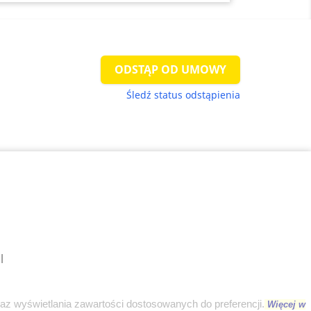
ODSTĄP OD UMOWY
Śledź status odstąpienia
l
raz wyświetlania zawartości dostosowanych do preferencji.
Więcej w