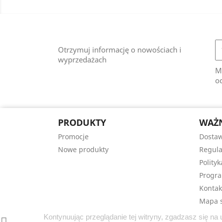
Otrzymuj informację o nowościach i
wyprzedażach
M
od
PRODUKTY
WAŻN
Promocje
Dostaw
Nowe produkty
Regula
Polity
Progra
Kontak
Mapa s
Kontynuując przeglądanie tej witryny, zgadzasz się n