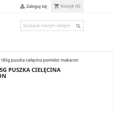
shopping_cart

Koszyk
(0)
Zaloguj się

i 185g puszka cielęcina pomidor makaron
5G PUSZKA CIELĘCINA
ON