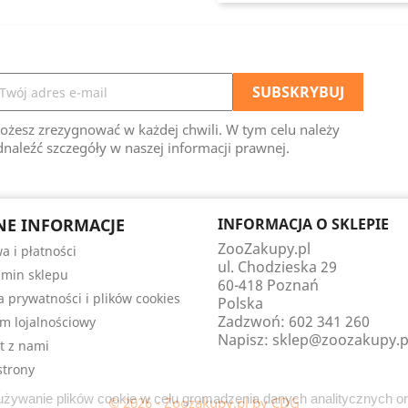
ożesz zrezygnować w każdej chwili. W tym celu należy
naleźć szczegóły w naszej informacji prawnej.
E INFORMACJE
INFORMACJA O SKLEPIE
ZooZakupy.pl
a i płatności
ul. Chodzieska 29
min sklepu
60-418 Poznań
ka prywatności i plików cookies
Polska
Zadzwoń:
602 341 260
m lojalnościowy
Napisz:
sklep@zoozakupy.p
t z nami
trony
a używanie plików cookie w celu gromadzenia danych analitycznych o
© 2026 - Zoozakupy.pl by CDG