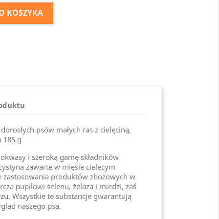
O KOSZYKA
roduktu
dorosłych psów małych ras z cielęciną,
 185 g
nokwasy i szeroką gamę składników
cystyna zawarte w mięsie cielęcym
ie zastosowania produktów zbożowych w
arcza pupilowi selenu, żelaza i miedzi, zaś
zu. Wszystkie te substancje gwarantują
gląd naszego psa.