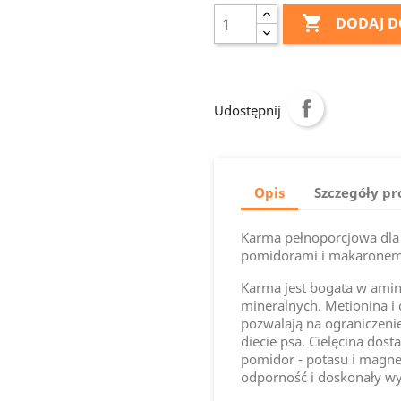

DODAJ D
Udostępnij
Opis
Szczegóły p
Karma pełnoporcjowa dla 
pomidorami i makaronem
Karma jest bogata w ami
mineralnych. Metionina i 
pozwalają na ograniczen
diecie psa. Cielęcina dost
pomidor - potasu i magne
odporność i doskonały wy