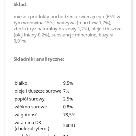
Skład:
mięso i produkty pochodzenia zwierzęcego (65% w
tym wołowina 15%), warzywa (marchew 1,7%),
zboża ( ryż naturalny brązowy 1,2%), oleje i tłuszcze
(olej lniany 0,2%), substancje mineralne, bazylia
0,01%
Składniki analityczne:
białko
9,5%
oleje i tłuszcze surowe
7%
popiół surowy
2,5%
włókno surowe
0,8%
wilgotność
78,5%
witamina D3
240IU
(cholekalcyferol)