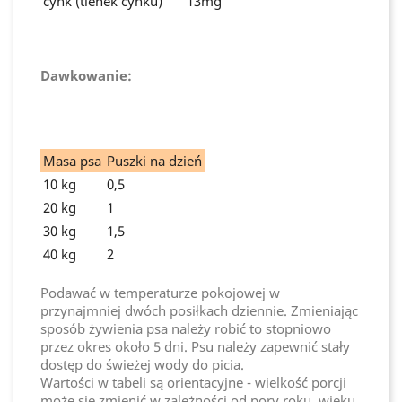
cynk (tlenek cynku)
13mg
Dawkowanie:
Masa psa
Puszki na dzień
10 kg
0,5
20 kg
1
30 kg
1,5
40 kg
2
Podawać w temperaturze pokojowej w
przynajmniej dwóch posiłkach dziennie. Zmieniając
sposób żywienia psa należy robić to stopniowo
przez okres około 5 dni. Psu należy zapewnić stały
dostęp do świeżej wody do picia.
Wartości w tabeli są orientacyjne - wielkość porcji
może się zmienić w zależności od pory roku, wieku,