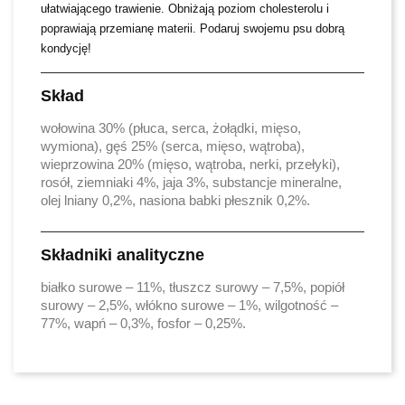
ułatwiającego trawienie. Obniżają poziom cholesterolu i
poprawiają przemianę materii. Podaruj swojemu psu dobrą
kondycję!
Skład
wołowina 30% (płuca, serca, żołądki, mięso,
wymiona), gęś 25% (serca, mięso, wątroba),
wieprzowina 20% (mięso, wątroba, nerki, przełyki),
rosół, ziemniaki 4%, jaja 3%, substancje mineralne,
olej lniany 0,2%, nasiona babki płesznik 0,2%.
Składniki analityczne
białko surowe – 11%, tłuszcz surowy – 7,5%, popiół
surowy – 2,5%, włókno surowe – 1%, wilgotność –
77%, wapń – 0,3%, fosfor – 0,25%.