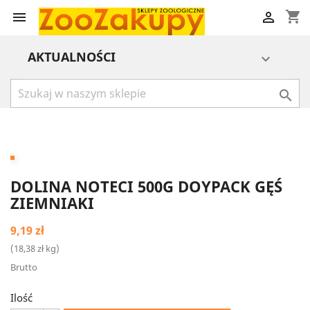
shopping_cart


AKTUALNOŚCI


DOLINA NOTECI 500G DOYPACK GĘŚ
ZIEMNIAKI
9,19 zł
(18,38 zł kg)
Brutto
Ilość