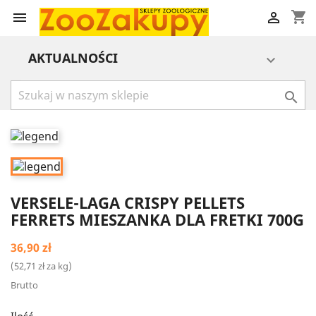
shopping_cart


AKTUALNOŚCI


VERSELE-LAGA CRISPY PELLETS
FERRETS MIESZANKA DLA FRETKI 700G
36,90 zł
(52,71 zł za kg)
Brutto
Ilość