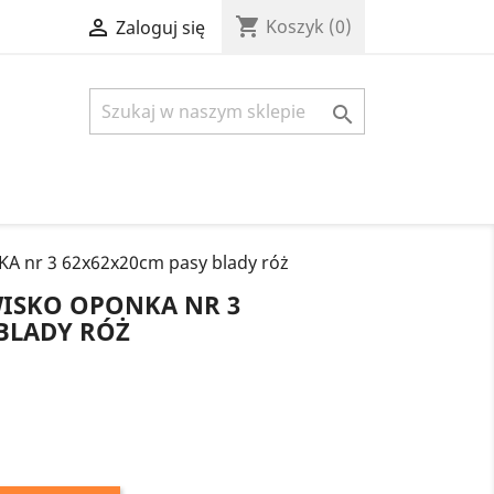
shopping_cart

Koszyk
(0)
Zaloguj się

 nr 3 62x62x20cm pasy blady róż
ISKO OPONKA NR 3
 BLADY RÓŻ