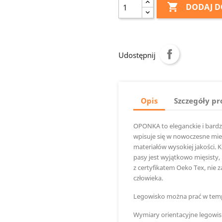

DODAJ D
Udostępnij
Opis
Szczegóły p
OPONKA to eleganckie i bard
wpisuje się w nowoczesne mi
materiałów wysokiej jakości. K
pasy jest wyjątkowo mięsisty,
z certyfikatem Oeko Tex, nie 
człowieka.
Legowisko można prać w tempe
Wymiary orientacyjne legowis