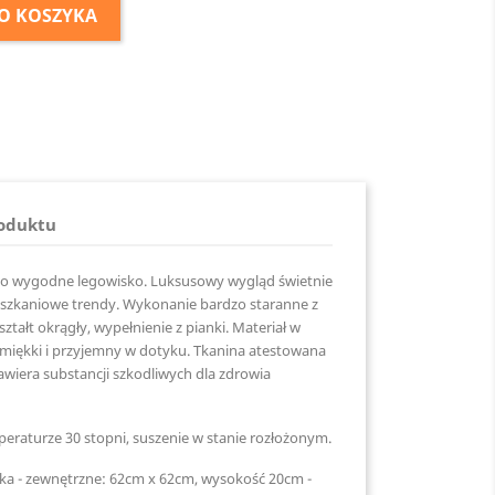
O KOSZYKA
roduktu
zo wygodne legowisko. Luksusowy wygląd świetnie
eszkaniowe trendy. Wykonanie bardzo staranne z
ształt okrągły, wypełnienie z pianki. Materiał w
 miękki i przyjemny w dotyku. Tkanina atestowana
zawiera substancji szkodliwych dla zdrowia
raturze 30 stopni, suszenie w stanie rozłożonym.
ka - zewnętrzne: 62cm
x 62cm, wysokość 20cm -