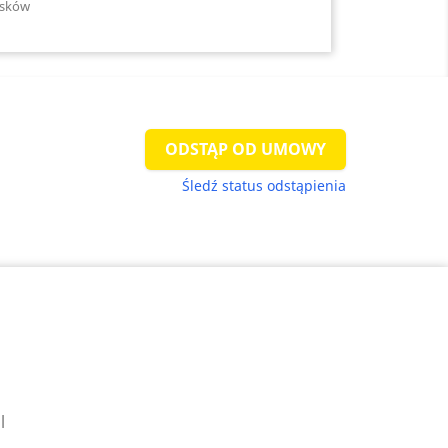
esków
ODSTĄP OD UMOWY
Śledź status odstąpienia
l