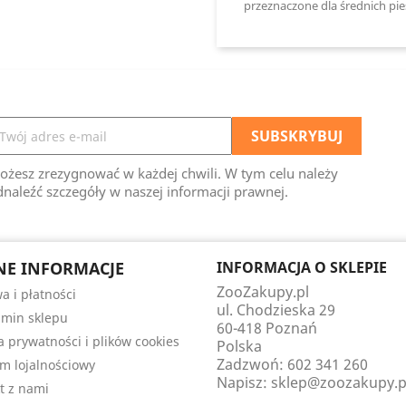
przeznaczone dla średnich pi
ożesz zrezygnować w każdej chwili. W tym celu należy
naleźć szczegóły w naszej informacji prawnej.
E INFORMACJE
INFORMACJA O SKLEPIE
ZooZakupy.pl
a i płatności
ul. Chodzieska 29
min sklepu
60-418 Poznań
ka prywatności i plików cookies
Polska
Zadzwoń:
602 341 260
m lojalnościowy
Napisz:
sklep@zoozakupy.p
t z nami