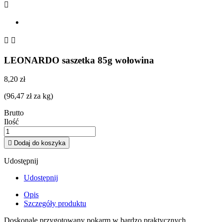



LEONARDO saszetka 85g wołowina
8,20 zł
(96,47 zł za kg)
Brutto
Ilość

Dodaj do koszyka
Udostępnij
Udostępnij
Opis
Szczegóły produktu
Doskonale przygotowany pokarm w bardzo praktycznych