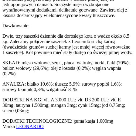
jednoporcjowych daniach. Soczyste mięso wzbogacone
wyrafinowanymi dodatkami, delikatnie gotowane. Zawiera olej z
łososia dostarczający wielonienasycone kwasy tłuszczowe.
Dawkowanie:
Dwie, trzy saszetki dziennie dla dorosłego kota o wadze około 8,5
kg. Zalecamy połączenie saszetek z Leonardo suchą karmą
(dwadzieścia gramów suchej karmy jest mniej więcej równoważne
1 saszetce). Kot powinien mieć stały dostęp do świeżej pitnej wody.
SKŁAD: mięso wołowe, serca, płuca, wątroby, nerki, flaki (70%);
bulion wołowy (29,6%); olej z łososia (0,2%); węglan wapnia
(0,2%).
ANALIZA: białko 10,6%; tłuszcz 5,9%; surowy popiół 1,6%;
surowy błonnik 0,3%; wilgotność 81%
DODATKI NA KG: vit. A 3.000 I.U.; vit. D3 200 I.U.; vit. E
30mg; tauryna 1.500mg; mangan 3mg; cynk 15mg; jod 0,75mg;
selen 0,03mg;
DODATKI TECHNOLOGICZNE: guma kasja 1.000mg
Marka
LEONARDO