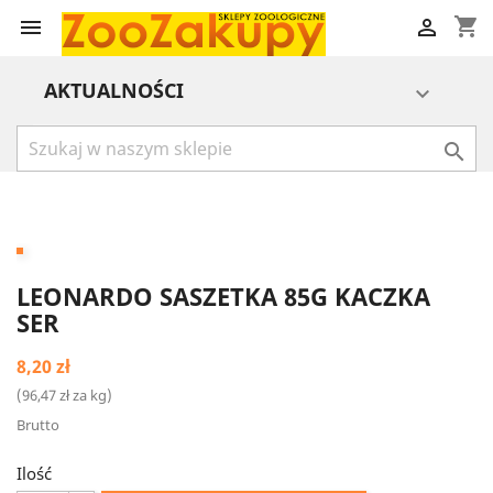
shopping_cart


AKTUALNOŚCI


LEONARDO SASZETKA 85G KACZKA
SER
8,20 zł
(96,47 zł za kg)
Brutto
Ilość