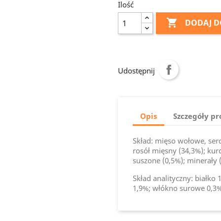
Ilość

DODAJ D
Udostępnij
Opis
Szczegóły p
Skład: mięso wołowe, serc
rosół mięsny (34,3%); kurc
suszone (0,5%); minerały (0
Skład analityczny: białko
1,9%; włókno surowe 0,3%