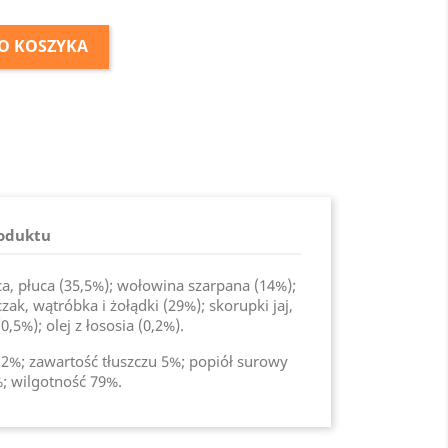
O KOSZYKA
roduktu
a, płuca (35,5%); wołowina szarpana (14%);
zak, wątróbka i żołądki (29%); skorupki jaj,
,5%); olej z łososia (0,2%).
 12%; zawartość tłuszczu 5%; popiół surowy
; wilgotność 79%.