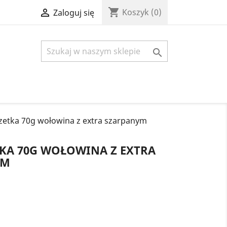
shopping_cart

Koszyk
(0)
Zaloguj się

etka 70g wołowina z extra szarpanym
KA 70G WOŁOWINA Z EXTRA
EM