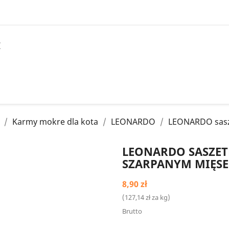
I
Karmy mokre dla kota
LEONARDO
LEONARDO sasz
LEONARDO SASZET
SZARPANYM MIĘS
8,90 zł
(127,14 zł za kg)
Brutto