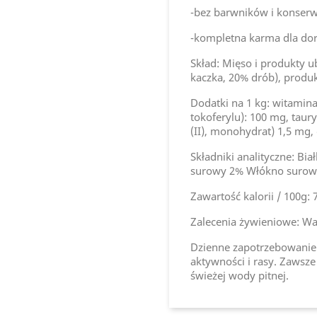
-bez barwników i konser
-kompletna karma dla do
Skład: Mięso i produkty 
kaczka, 20% drób), produ
Dodatki na 1 kg: witamina 
tokoferylu): 100 mg, tau
(II), monohydrat) 1,5 mg,
Składniki analityczne: Bi
surowy 2% Włókno surow
Zawartość kalorii / 100g: 
Zalecenia żywieniowe: Wag
Dzienne zapotrzebowanie 
aktywności i rasy. Zawsze
świeżej wody pitnej.