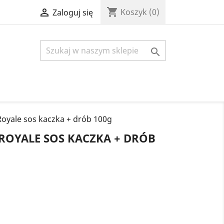
shopping_cart

Koszyk
(0)
Zaloguj się

yale sos kaczka + drób 100g
OYALE SOS KACZKA + DRÓB