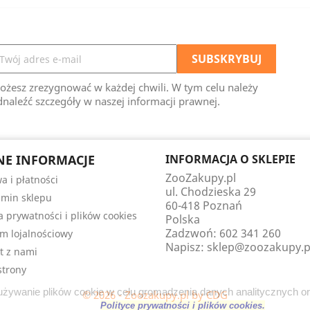
ożesz zrezygnować w każdej chwili. W tym celu należy
naleźć szczegóły w naszej informacji prawnej.
E INFORMACJE
INFORMACJA O SKLEPIE
ZooZakupy.pl
a i płatności
ul. Chodzieska 29
min sklepu
60-418 Poznań
ka prywatności i plików cookies
Polska
Zadzwoń:
602 341 260
m lojalnościowy
Napisz:
sklep@zoozakupy.p
t z nami
trony
a używanie plików cookie w celu gromadzenia danych analitycznych o
© 2026 - Zoozakupy.pl by CDG
Polityce prywatności i plików cookies.