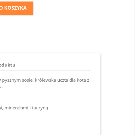
O KOSZYKA
roduktu
 pysznym sosie, królewska uczta dla kota z
u.
i, minerałami i tauryną