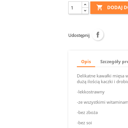

DODAJ D
Udostępnij
Opis
Szczegóły p
Delikatne kawałki mięsa w
dużą ilością kaczki i drobi
-lekkostrawny
-ze wszystkimi witaminam
-bez zboża
-bez soi