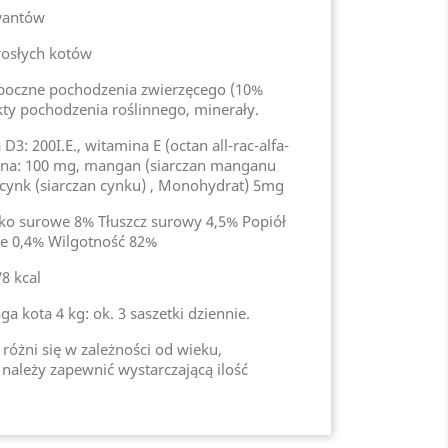
wantów
rosłych kotów
uboczne pochodzenia zwierzęcego (10%
kty pochodzenia roślinnego, minerały.
D3: 200I.E., witamina E (octan all-rac-alfa-
ryna: 100 mg, mangan (siarczan manganu
 cynk (siarczan cynku) , Monohydrat) 5mg
ałko surowe 8% Tłuszcz surowy 4,5% Popiół
e 0,4% Wilgotność 82%
78 kcal
a kota 4 kg: ok. 3 saszetki dziennie.
różni się w zależności od wieku,
 należy zapewnić wystarczającą ilość