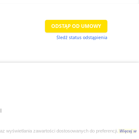
ODSTĄP OD UMOWY
Śledź status odstąpienia
l
raz wyświetlania zawartości dostosowanych do preferencji.
Więcej w