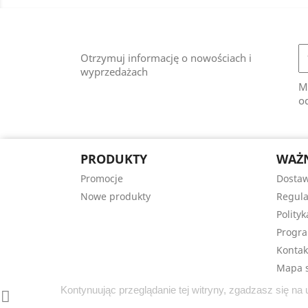
Otrzymuj informację o nowościach i
wyprzedażach
M
od
PRODUKTY
WAŻN
Promocje
Dostaw
Nowe produkty
Regula
Polity
Progra
Kontak
Mapa s
Kontynuując przeglądanie tej witryny, zgadzasz się n