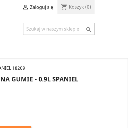
shopping_cart

Koszyk
(0)
Zaloguj się

ANIEL 18209
A GUMIE - 0.9L SPANIEL