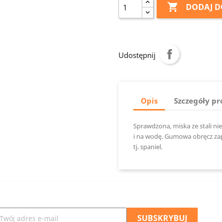

DODAJ D
Udostępnij
Opis
Szczegóły p
Sprawdzona, miska ze stali n
i na wodę. Gumowa obręcz zapo
tj. spaniel.