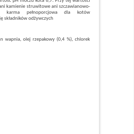
tość pH moczu kota 6,7. Przy tej wartości
ani kamienie struwitowe ani szczawianowo-
na karma pełnoporcjowa dla kotów
cję składników odżywczych
n wapnia, olej rzepakowy (0,4 %), chlorek