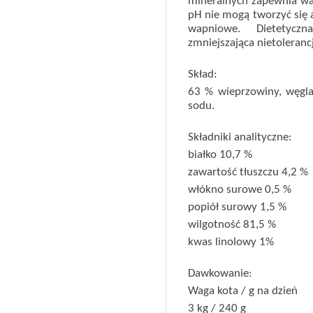
mineralnych zapewnia war
pH nie mogą tworzyć się 
wapniowe. Dietetycz
zmniejszająca nietoleran
Skład:
63 % wieprzowiny, węgla
sodu.
Składniki analityczne:
białko 10,7 %
zawartość tłuszczu 4,2 %
włókno surowe 0,5 %
popiół surowy 1,5 %
wilgotność 81,5 %
kwas linolowy 1%
Dawkowanie:
Waga kota / g na dzień
3 kg / 240 g