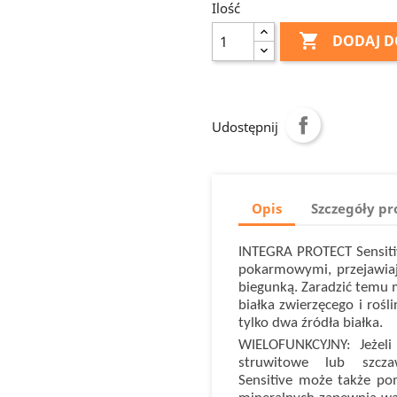
Ilość

DODAJ D
Udostępnij
Opis
Szczegóły p
INTEGRA PROTECT Sensitiv
pokarmowymi, przejawiaj
biegunką. Zaradzić temu 
białka zwierzęcego i roś
tylko dwa źródła białka.
WIELOFUNKCYJNY: Jeżeli
struwitowe lub szcz
Sensitive może także p