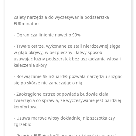
Zalety narzędzia do wyczesywania podszerstka
FURminator:
- Ogranicza linienie nawet o 99%
- Trwałe ostrze, wykonane ze stali nierdzewnej sięga
w głąb okrywy, w bezpieczny i łatwy sposób
usuwając luźny podszerstek bez uszkadzania włosa i
kaleczenia skóry
- Rozwiązanie SkinGuard® pozwala narzędziu ślizgać
się po skórze nie zahaczając o nią
- Zaokrąglone ostrze odpowiada budowie ciała
zwierzęcia co sprawia, że wyczesywanie jest bardziej
komfortowe
- Usuwa martwe włosy dokładniej niż szczotka czy
zgrzebło
- Przycisk FURejector® pozwala z łatwością usunąć