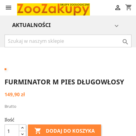
shopping_cart


AKTUALNOŚCI


FURMINATOR M PIES DŁUGOWŁOSY
149,90 zł
Brutto
Ilość

DODAJ DO KOSZYKA