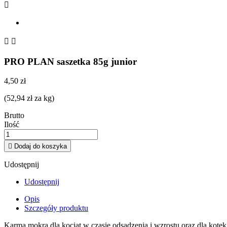



PRO PLAN saszetka 85g junior
4,50 zł
(52,94 zł za kg)
Brutto
Ilość

Dodaj do koszyka
Udostępnij
Udostępnij
Opis
Szczegóły produktu
Karma mokra dla kociąt w czasie odsadzenia i wzrostu oraz dla kotek