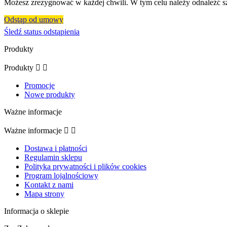
Możesz zrezygnować w każdej chwili. W tym celu należy odnaleźć sz
Odstąp od umowy
Śledź status odstąpienia
Produkty
Produkty


Promocje
Nowe produkty
Ważne informacje
Ważne informacje


Dostawa i płatności
Regulamin sklepu
Polityka prywatności i plików cookies
Program lojalnościowy
Kontakt z nami
Mapa strony
Informacja o sklepie