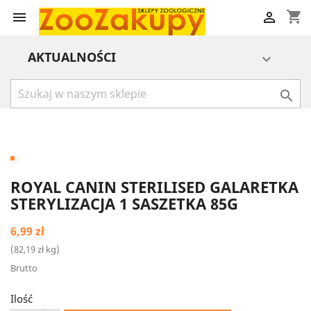
shopping_cart


AKTUALNOŚCI


ROYAL CANIN STERILISED GALARETKA
STERYLIZACJA 1 SASZETKA 85G
6,99 zł
(82,19 zł kg)
Brutto
Ilość