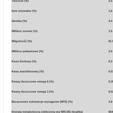
Tłuszcze (%)
2.5
Sole mineralne (%)
1.6
Skrobia (%)
3.4
Włókno surowe (%)
1.5
Wilgotność (%)
81.
Włókno pokarmowe (%)
2.0
Kwas linolowy (%)
0.3
Kwas
arachidonowy (%)
0.0
Kwasy tłuszczowe omega 6 (%)
0.3
Kwasy tłuszczowe omega 3 (%)
0.0
Bezazotowe substancje wyciągowe (NFE) (%)
3.9
Energia metaboliczna (obliczona wg NRC85) (kcal/kg)
664