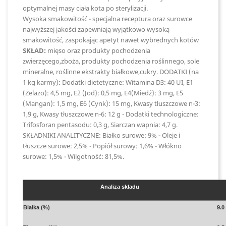
optymalnej masy ciała kota po sterylizacji.
Wysoka smakowitość - specjalna receptura oraz surowce
najwyższej jakości zapewniają wyjątkowo wysoką
smakowitość, zaspokając apetyt nawet wybrednych kotów
SKŁAD:
mięso oraz produkty pochodzenia
zwierzęcego,zboża, produkty pochodzenia roślinnego, sole
mineralne, roślinne ekstrakty białkowe,cukry. DODATKI (na
1 kg karmy): Dodatki dietetyczne: Witamina D3: 40 UI, E1
(Żelazo): 4,5 mg, E2 (Jod): 0,5 mg, E4(Miedź): 3 mg, E5
(Mangan): 1,5 mg, E6 (Cynk): 15 mg, Kwasy tłuszczowe n-3:
1,9 g, Kwasy tłuszczowe n-6: 12 g - Dodatki technologiczne:
Trifosforan pentasodu: 0,3 g, Siarczan wapnia: 4,7 g.
SKŁADNIKI ANALITYCZNE: Białko surowe: 9% - Oleje i
tłuszcze surowe: 2,5% - Popiół surowy: 1,6% - Włókno
surowe: 1,5% - Wilgotność: 81,5%.
Analiza składu
Białka (%)
9.0