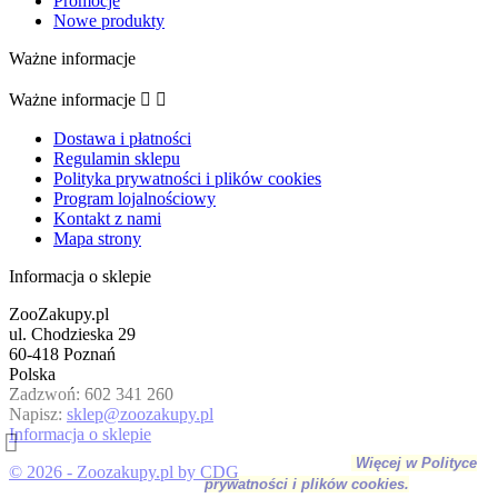
Promocje
Nowe produkty
Ważne informacje
Ważne informacje


Dostawa i płatności
Regulamin sklepu
Polityka prywatności i plików cookies
Program lojalnościowy
Kontakt z nami
Mapa strony
Informacja o sklepie
ZooZakupy.pl
ul. Chodzieska 29
60-418 Poznań
Polska
Zadzwoń:
602 341 260
Kontynuując przeglądanie tej witryny, zgadzasz się
Napisz:
sklep@zoozakupy.pl
na używanie plików cookie w celu gromadzenia
Informacja o sklepie
danych analitycznych oraz wyświetlania zawartości
dostosowanych do preferencji.
Więcej w Polityce
© 2026 - Zoozakupy.pl by CDG
prywatności i plików cookies.