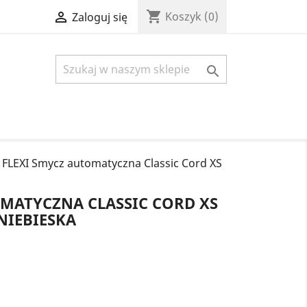
shopping_cart

Koszyk
(0)
Zaloguj się

FLEXI Smycz automatyczna Classic Cord XS
OMATYCZNA CLASSIC CORD XS
NIEBIESKA