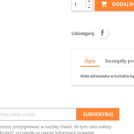

DODAJ D
Udostępnij
Opis
Szczegóły p
Mała adresówka w kształcie ła
ożesz zrezygnować w każdej chwili. W tym celu należy
naleźć szczegóły w naszej informacji prawnej.