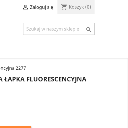
shopping_cart

Koszyk
(0)
Zaloguj się

encyjna 2277
A ŁAPKA FLUORESCENCYJNA