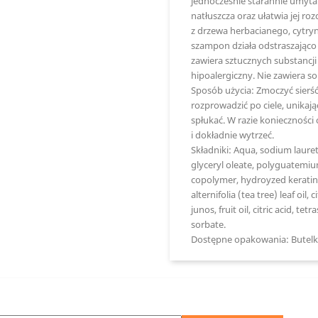
jednocześnie starannie umyta 
natłuszcza oraz ułatwia jej ro
z drzewa herbacianego, cytr
szampon działa odstraszająco
zawiera sztucznych substancji
hipoalergiczny. Nie zawiera sol
Sposób użycia:
Zmoczyć sierść
rozprowadzić po ciele, unikaj
spłukać. W razie konieczności 
i dokładnie wytrzeć.
Składniki:
Aqua, sodium lauret
glyceryl oleate, polyguatemium
copolymer, hydroyzed keratin, 
alternifolia (tea tree) leaf oil,
junos, fruit oil, citric acid,
sorbate.
Dostępne opakowania: Butelk