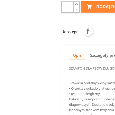

DODAJ D
Udostępnij
Opis
Szczegóły p
SZAMPON DLA PSÓW DŁUGOW
• Zawiera proteiny wełny kasz
• Olejek z awokado ułatwia roz
• Jest hipoalergiczny
Delikatny szampon z proteina
długowłosych. Doskonale odżyw
łagodnym środkom myjącym skó