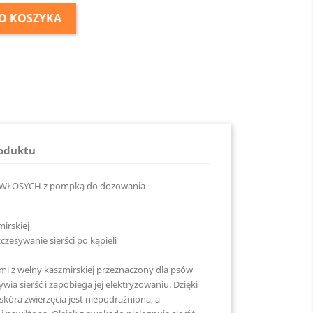
O KOSZYKA
roduktu
ŁOSYCH z pompką do dozowania
mirskiej
czesywanie sierści po kąpieli
mi z wełny kaszmirskiej przeznaczony dla psów
ia sierść i zapobiega jej elektryzowaniu. Dzięki
ra zwierzęcia jest niepodrażniona, a