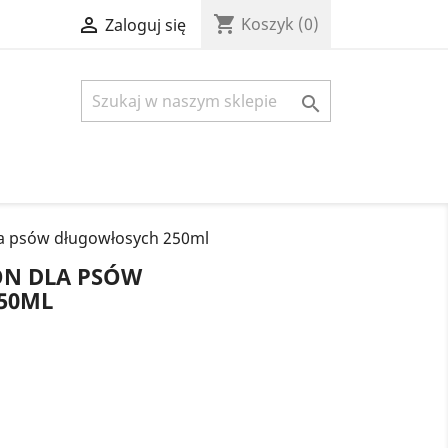
shopping_cart

Koszyk
(0)
Zaloguj się

 psów długowłosych 250ml
ON DLA PSÓW
50ML