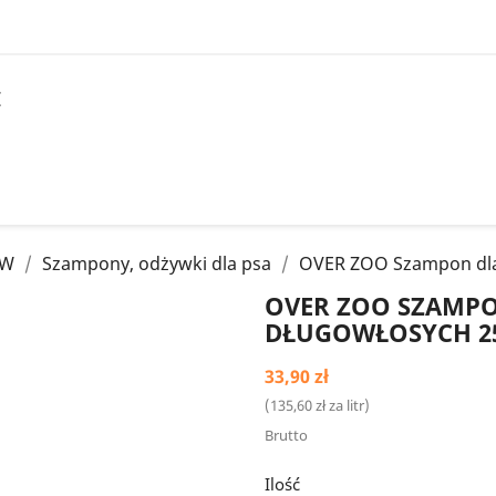
I
ÓW
Szampony, odżywki dla psa
OVER ZOO Szampon dla
OVER ZOO SZAMP
DŁUGOWŁOSYCH 2
33,90 zł
(135,60 zł za litr)
Brutto
Ilość