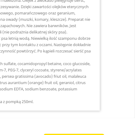
i nawilżona. Olejek z awokado pielęgnuje sierść,
zczesywanie.
Dzięki zawartości olejków eterycznych
ynowego, pomarańczowego oraz geranium,
 na owady (muszki, komary, kleszcze).
Preparat nie
 zapachowych. Nie zawiera barwników. Jest
i (nie podrażnia delikatnej skóry psa).
 psa letnią wodą. Niewielką ilość szamponu dobrze
ąc przy tym kontaktu z oczami. Następnie dokładnie
czynność powtórzyć. Po kąpieli rozczesać sierść psa
h sulfate, cocamidopropyl betaine, coco glucoside,
-7, PEG-7, clyceryl cocoate, styrene/acrylates
persea gratissima (avocado) friut oil, malaleuca
 citrus aurantium (orange) fruit oil, geraniol, citrus
 tetrasodium EDTA, sodium benzoate, potassium
a z pompką 250ml.