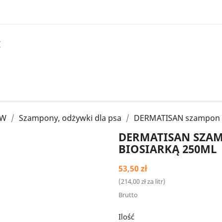
I
ÓW
Szampony, odżywki dla psa
DERMATISAN szampon pr
DERMATISAN SZA
BIOSIARKĄ 250ML
53,50 zł
(214,00 zł za litr)
Brutto
Ilość