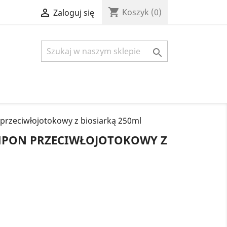
shopping_cart

Koszyk
(0)
Zaloguj się

zeciwłojotokowy z biosiarką 250ml
MPON PRZECIWŁOJOTOKOWY Z