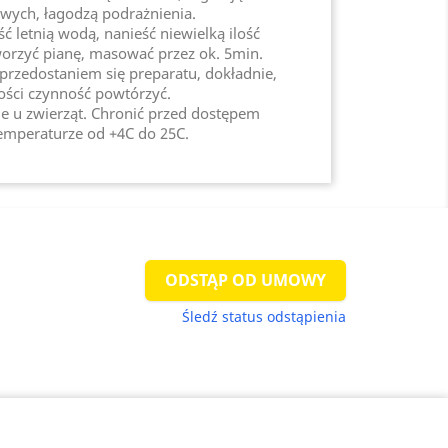
wych, łagodzą podrażnienia.
ć letnią wodą, nanieść niewielką ilość
orzyć pianę, masować przez ok. 5min.
 przedostaniem się preparatu, dokładnie,
ości czynność powtórzyć.
e u zwierząt. Chronić przed dostępem
emperaturze od +4C do 25C.
ODSTĄP OD UMOWY
Śledź status odstąpienia