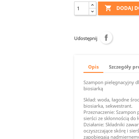

DODAJ D
Udostępnij
Opis
Szczegóły p
Szampon pielęgnacyjny dl
biosiarką
Skład: woda, łagodne śro
biosiarka, sekwestrant.
Przeznaczenie: Szampon pr
sierści ze skłonnością do 
Działanie: Składniki zawa
oczyszczające skórę i sie
zapobiegają nadmiernemu 