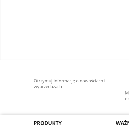
Otrzymuj informację o nowościach i
wyprzedażach
M
od
PRODUKTY
WAŻN