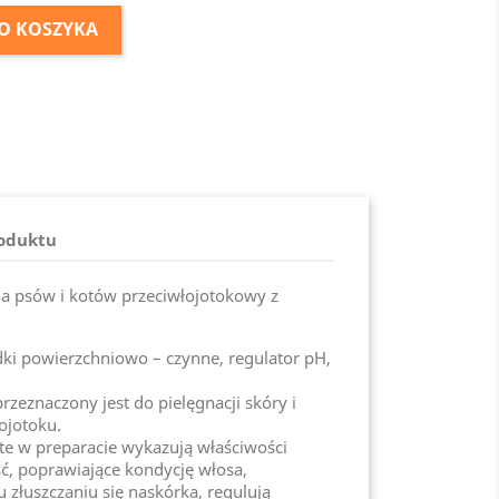
O KOSZYKA
roduktu
a psów i kotów przeciwłojotokowy z
dki powierzchniowo – czynne, regulator pH,
zeznaczony jest do pielęgnacji skóry i
łojotoku.
rte w preparacie wykazują właściwości
rść, poprawiające kondycję włosa,
złuszczaniu się naskórka, regulują