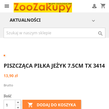
shopping_cart


AKTUALNOŚCI


PISZCZĄCA PIŁKA JEŻYK 7.5CM TX 3414
13,90 zł
Brutto
Ilość

DODAJ DO KOSZYKA