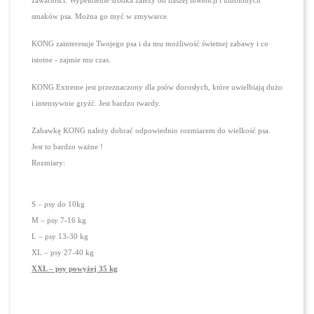
zawartości. Wypełnienie środka zależy od naszej inwencji i ulubionych
smaków psa. Można go myć w zmywarce.
KONG zainteresuje Twojego psa i da mu możliwość świetnej zabawy i co
istotne - zajmie mu czas.
KONG Extreme jest przeznaczony dla psów dorosłych, które uwielbiają dużo
i intensywnie gryźć. Jest bardzo twardy.
Zabawkę KONG należy dobrać odpowiednio rozmiarem do wielkość psa.
Jest to bardzo ważne !
Rozmiary:
S – psy do 10kg
M – psy 7-16 kg
L – psy 13-30 kg
XL – psy 27-40 kg
XXL – psy powyżej 35 kg