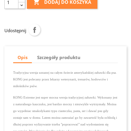

DODAJ DO KOSZYKA
Udostępnij
Opis
Szczegóły produktu
Tradycyjna wersja uznanej na całym świecie amerykańskiej zabawki dla psa.
KONG jest polecany przez lekarzy weterynarii, trenarów, hodowców i
miłośników psów.
KONG Extreme jest super mocna wersja tradycyjnej zabawki. Wykonany jest
z naturalnego kauczuku, jest bardzo mocny i niezwykle wytrzymały. Można
go wypełniac smakołykami typu ciasteczka, pasta, ser i dawać psu gdy
zostaje sam w domu. Latem można zamrażać go by zawartość była ochłodą i
dłużej poprzez wylizywanie trzeba "popracować" nad wydostaniem się