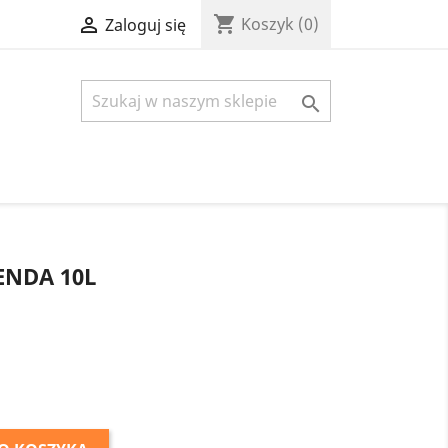
shopping_cart

Koszyk
(0)
Zaloguj się

ENDA 10L