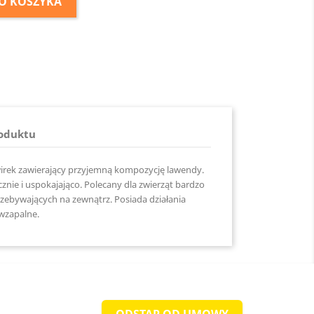
O KOSZYKA
roduktu
irek zawierający przyjemną kompozycję lawendy.
cznie i uspokajająco. Polecany dla zwierząt bardzo
zebywających na zewnątrz. Posiada działania
iwzapalne.