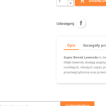

DODAJ D
Udostępnij
Opis
Szczegóły p
Super Benek Lawenda
to żw
Olejki lawendy działają asepty
ruchliwych, młodych często pr
przeciwgrzybiczne oraz przec