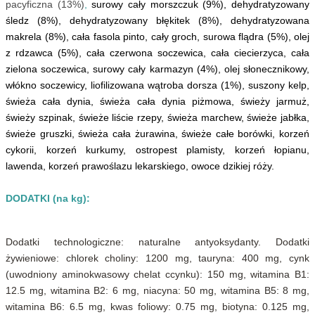
pacyficzna (13%)
,
surowy cały morszczuk (9%), dehydratyzowany
śledz (8%), dehydratyzowany błękitek (8%), dehydratyzowana
makrela (8%), cała fasola pinto, cały groch, surowa flądra (5%), olej
z rdzawca (5%), cała czerwona soczewica, cała ciecierzyca, cała
zielona soczewica, surowy cały karmazyn (4%), olej słonecznikowy,
włókno soczewicy, liofilizowana wątroba dorsza (1%), suszony kelp,
świeża cała dynia, świeża cała dynia piżmowa, świeży jarmuż,
świeży szpinak, świeże liście rzepy, świeża marchew, świeże jabłka,
świeże gruszki, świeża cała żurawina, świeże całe borówki, korzeń
cykorii, korzeń kurkumy, ostropest plamisty, korzeń łopianu,
lawenda, korzeń prawoślazu lekarskiego, owoce dzikiej róży.
DODATKI (na kg):
Dodatki technologiczne: naturalne antyoksydanty. Dodatki
żywieniowe: chlorek choliny: 1200 mg, tauryna: 400 mg, cynk
(uwodniony aminokwasowy chelat ccynku): 150 mg, witamina B1:
12.5 mg, witamina B2: 6 mg, niacyna: 50 mg, witamina B5: 8 mg,
witamina B6: 6.5 mg, kwas foliowy: 0.75 mg, biotyna: 0.125 mg,