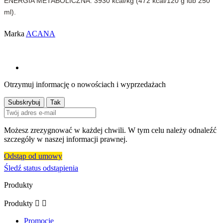
ENERGIA METABOLICZNA: 3930 kcal/kg (472 kcal/120 g lub 250
ml).
Marka
ACANA
Otrzymuj informację o nowościach i wyprzedażach
Możesz zrezygnować w każdej chwili. W tym celu należy odnaleźć
szczegóły w naszej informacji prawnej.
Odstąp od umowy
Śledź status odstąpienia
Produkty
Produkty


Promocje