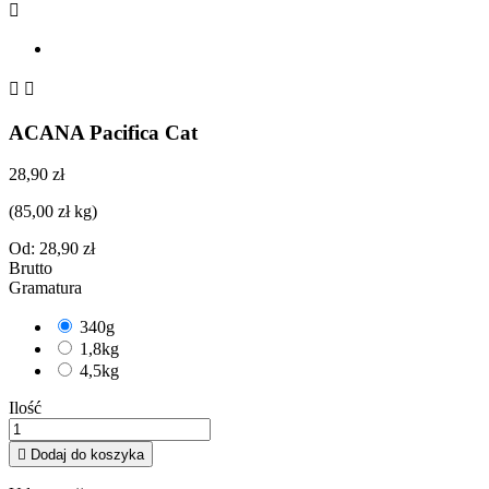



ACANA Pacifica Cat
28,90 zł
(85,00 zł kg)
Od:
28,90 zł
Brutto
Gramatura
340g
1,8kg
4,5kg
Ilość

Dodaj do koszyka