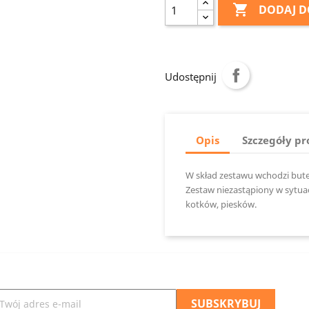

DODAJ D
Udostępnij
Opis
Szczegóły p
W skład zestawu wchodzi butel
Zestaw niezastąpiony w sytuac
kotków, piesków.