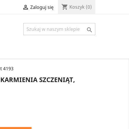
shopping_cart

Koszyk
(0)
Zaloguj się

ąt 4193
 KARMIENIA SZCZENIĄT,