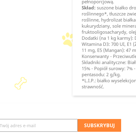
pełnoporcjową.
Skład:
suszone białko drob
roślinnego*, tłuszcze zw
roślinne, hydrolizat białk
kukurydziany, sole minera
fruktooligosacharydy, olej
Dodatki (na 1 kg karmy): 
Witamina D3: 700 UI, E1 (Ż
11 mg, E5 (Mangan): 47 mg
Konserwanty - Przeciwutle
Składniki analityczne: Bia
15% - Popiół surowy: 7% -
pentasodu: 2 g/kg.
*L.I.P.: białko wyselekc
strawność.