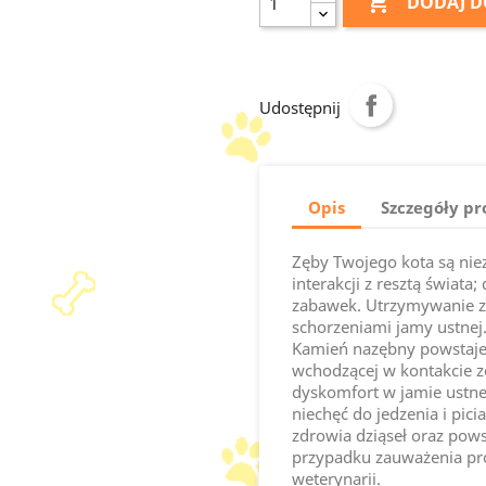

DODAJ D
Udostępnij
Opis
Szczegóły p
Zęby Twojego kota są niez
interakcji z resztą świata
zabawek. Utrzymywanie zę
schorzeniami jamy ustnej
Kamień nazębny powstaje 
wchodzącej w kontakcie z
dyskomfort w jamie ustnej
niechęć do jedzenia i pi
zdrowia dziąseł oraz pows
przypadku zauważenia pro
weterynarii.