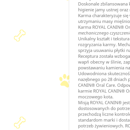
Doskonale zbilansowana 
higienie jamy ustnej oraz
Karma charakteryzuje się
utrzymaniu masy mięśnio
Karma ROYAL CANIN® Ora
mechanicznego czyszczen
Unikalny kształt i tekstur
rozgryzania karmy. Mechan
sprzyja usuwaniu płytki n
Receptura została wzboga
wapń obecny w ślinie, za
powstawaniu kamienia n
Udowodniona skuteczność:
nazębnego po 28 dniach 
CANIN® Oral Care. Odpow
karmie ROYAL CANIN® Or
moczowego kota.
Misją ROYAL CANIN® jest
dostosowanych do potrzeb
przechodzą liczne kontrol
standardom marki i dost
potrzeb żywieniowych. R