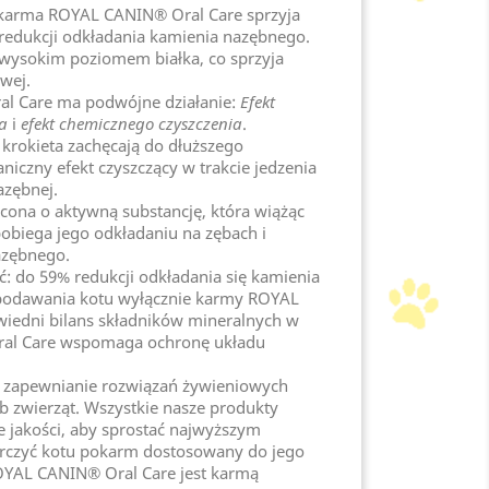
karma ROYAL CANIN® Oral Care sprzyja
 redukcji odkładania kamienia nazębnego.
 wysokim poziomem białka, co sprzyja
wej.
l Care ma podwójne działanie:
Efekt
ia
i
efekt chemicznego czyszczenia
.
a krokieta zachęcają do dłuższego
iczny efekt czyszczący w trakcie jedzenia
azębnej.
cona o aktywną substancję, która wiążąc
pobiega jego odkładaniu na zębach i
azębnego.
 do 59% redukcji odkładania się kamienia
podawania kotu wyłącznie karmy ROYAL
iedni bilans składników mineralnych w
al Care wspomaga ochronę układu
 zapewnianie rozwiązań żywieniowych
 zwierząt. Wszystkie nasze produkty
e jakości, aby sprostać najwyższym
arczyć kotu pokarm dostosowany do jego
OYAL CANIN® Oral Care jest karmą