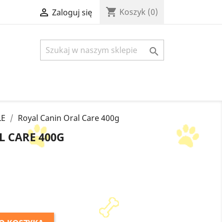
shopping_cart

Koszyk
(0)
Zaloguj się

ŁE
Royal Canin Oral Care 400g
 CARE 400G