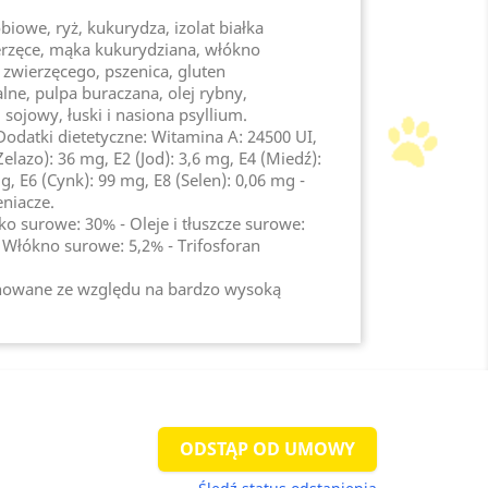
iowe, ryż, kukurydza, izolat białka
ierzęce, mąka kukurydziana, włókno
a zwierzęcego, pszenica, gluten
lne, pulpa buraczana, olej rybny,
 sojowy, łuski i nasiona psyllium.
Dodatki dietetyczne: Witamina A: 24500 UI,
elazo): 36 mg, E2 (Jod): 3,6 mg, E4 (Miedź):
, E6 (Cynk): 99 mg, E8 (Selen): 0,06 mg -
niacze.
łko surowe: 30% - Oleje i tłuszcze surowe:
 Włókno surowe: 5,2% - Trifosforan
jonowane ze względu na bardzo wysoką
ODSTĄP OD UMOWY