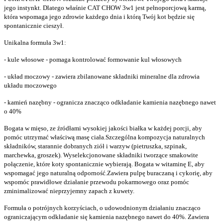
jego instynkt. Dlatego właśnie CAT CHOW 3w1 jest pełnoporcjową karmą,
która wspomaga jego zdrowie każdego dnia i którą Twój kot będzie się
spontanicznie cieszył.
Unikalna formuła 3w1:
- kule włosowe - pomaga kontrolować formowanie kul włosowych
- układ moczowy - zawiera zbilanowane składniki mineralne dla zdrowia
układu moczowego
- kamień nazębny - ogranicza znacząco odkładanie kamienia nazębnego nawet
o 40%
Bogata w mięso, ze źródłami wysokiej jakości białka w każdej porcji, aby
pomóc utrzymać właściwą masę ciała.Szczególna kompozycja naturalnych
składników, starannie dobranych ziół i warzyw (pietruszka, szpinak,
marchewka, groszek). Wyselekcjonowane składniki tworzące smakowite
połączenie, które koty spontanicznie wybierają. Bogata w witaminę E, aby
wspomagać jego naturalną odporność.Zawiera pulpę buraczaną i cykorię, aby
wspomóc prawidłowe działanie przewodu pokarmowego oraz pomóc
zminimalizować nieprzyjemny zapach z kuwety.
Formuła o potrójnych korzyściach, o udowodnionym działaniu znacząco
ograniczającym odkładanie się kamienia nazębnego nawet do 40%. Zawiera