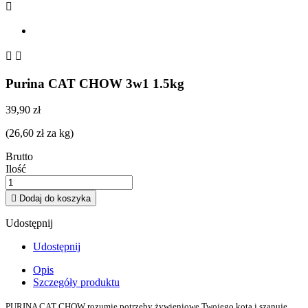



Purina CAT CHOW 3w1 1.5kg
39,90 zł
(26,60 zł za kg)
Brutto
Ilość

Dodaj do koszyka
Udostępnij
Udostępnij
Opis
Szczegóły produktu
PURINA CAT CHOW rozumie potrzeby żywieniowe Twojego kota i szanuje