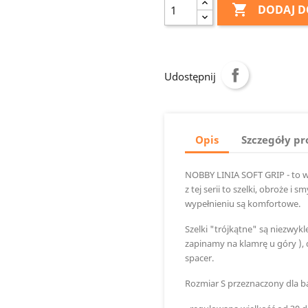

DODAJ D
Udostępnij
Opis
Szczegóły p
NOBBY LINIA SOFT GRIP - to w
z tej serii to szelki, obroże i
wypełnieniu są komfortowe.
Szelki "trójkątne" są niezwykl
zapinamy na klamrę u góry ), 
spacer.
Rozmiar S przeznaczony dla 