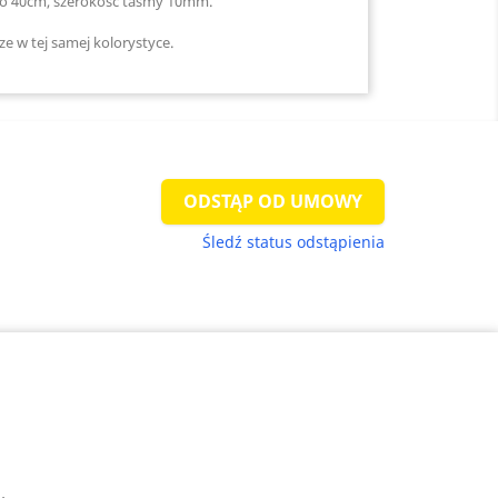
do 40cm, szerokość taśmy 10mm.
e w tej samej kolorystyce.
ODSTĄP OD UMOWY
Śledź status odstąpienia