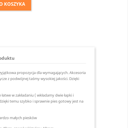
O KOSZYKA
roduktu
yjątkowa propozycja dla wymagających. Akcesoria
 smycze z podwójnej taśmy wysokiej jakości. Dzięki
e łatwe w zakładaniu ( wkładamy dwie łapki i
dzięki temu szybko i sprawnie pies gotowy jest na
bardzo małych piesków