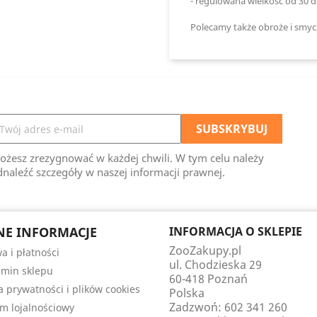
- regulowana wielkość od 30 
Polecamy także obroże i smycz
ożesz zrezygnować w każdej chwili. W tym celu należy
naleźć szczegóły w naszej informacji prawnej.
E INFORMACJE
INFORMACJA O SKLEPIE
ZooZakupy.pl
a i płatności
ul. Chodzieska 29
min sklepu
60-418 Poznań
ka prywatności i plików cookies
Polska
Zadzwoń:
602 341 260
m lojalnościowy