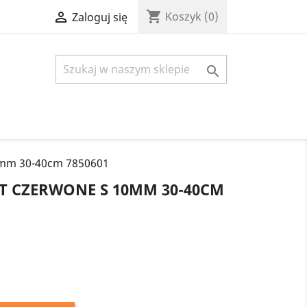
shopping_cart

Koszyk
(0)
Zaloguj się

0mm 30-40cm 7850601
FT CZERWONE S 10MM 30-40CM