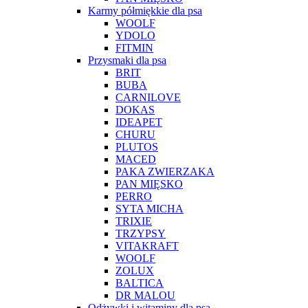
Karmy półmiękkie dla psa
WOOLF
YDOLO
FITMIN
Przysmaki dla psa
BRIT
BUBA
CARNILOVE
DOKAS
IDEAPET
CHURU
PLUTOS
MACED
PAKA ZWIERZAKA
PAN MIĘSKO
PERRO
SYTA MICHA
TRIXIE
TRZYPSY
VITAKRAFT
WOOLF
ZOLUX
BALTICA
DR MALOU
Odżywki i witaminy dla psa