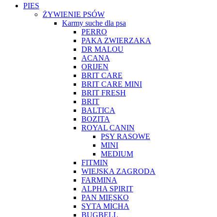
PIES
ŻYWIENIE PSÓW
Karmy suche dla psa
PERRO
PAKA ZWIERZAKA
DR MALOU
ACANA
ORIJEN
BRIT CARE
BRIT CARE MINI
BRIT FRESH
BRIT
BALTICA
BOZITA
ROYAL CANIN
PSY RASOWE
MINI
MEDIUM
FITMIN
WIEJSKA ZAGRODA
FARMINA
ALPHA SPIRIT
PAN MIĘSKO
SYTA MICHA
BUGBELL