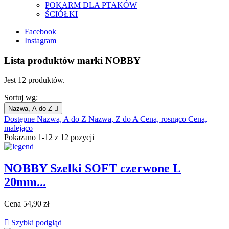
POKARM DLA PTAKÓW
ŚCIÓŁKI
Facebook
Instagram
Lista produktów marki NOBBY
Jest 12 produktów.
Sortuj wg:
Nazwa, A do Z

Dostępne
Nazwa, A do Z
Nazwa, Z do A
Cena, rosnąco
Cena,
malejąco
Pokazano 1-12 z 12 pozycji
NOBBY Szelki SOFT czerwone L
20mm...
Cena
54,90 zł

Szybki podgląd