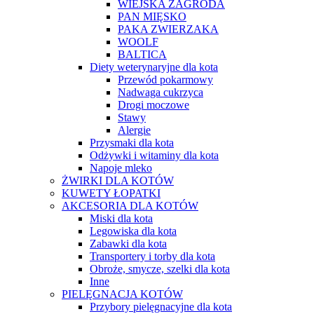
WIEJSKA ZAGRODA
PAN MIĘSKO
PAKA ZWIERZAKA
WOOLF
BALTICA
Diety weterynaryjne dla kota
Przewód pokarmowy
Nadwaga cukrzyca
Drogi moczowe
Stawy
Alergie
Przysmaki dla kota
Odżywki i witaminy dla kota
Napoje mleko
ŻWIRKI DLA KOTÓW
KUWETY ŁOPATKI
AKCESORIA DLA KOTÓW
Miski dla kota
Legowiska dla kota
Zabawki dla kota
Transportery i torby dla kota
Obroże, smycze, szelki dla kota
Inne
PIELĘGNACJA KOTÓW
Przybory pielęgnacyjne dla kota