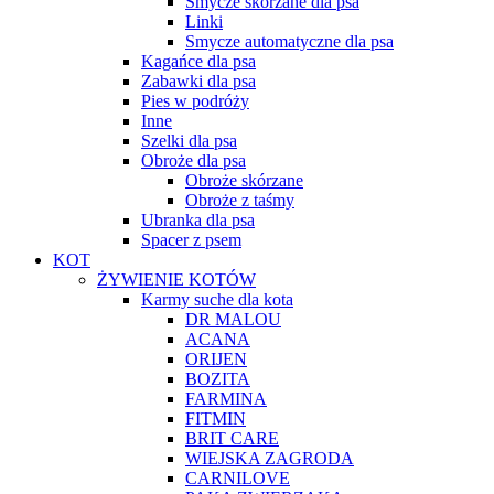
Smycze skórzane dla psa
Linki
Smycze automatyczne dla psa
Kagańce dla psa
Zabawki dla psa
Pies w podróży
Inne
Szelki dla psa
Obroże dla psa
Obroże skórzane
Obroże z taśmy
Ubranka dla psa
Spacer z psem
KOT
ŻYWIENIE KOTÓW
Karmy suche dla kota
DR MALOU
ACANA
ORIJEN
BOZITA
FARMINA
FITMIN
BRIT CARE
WIEJSKA ZAGRODA
CARNILOVE