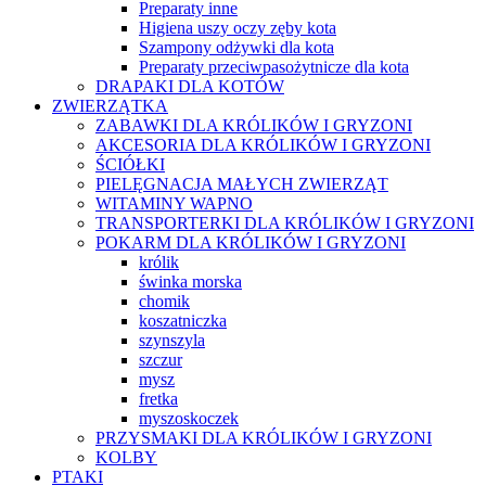
Preparaty inne
Higiena uszy oczy zęby kota
Szampony odżywki dla kota
Preparaty przeciwpasożytnicze dla kota
DRAPAKI DLA KOTÓW
ZWIERZĄTKA
ZABAWKI DLA KRÓLIKÓW I GRYZONI
AKCESORIA DLA KRÓLIKÓW I GRYZONI
ŚCIÓŁKI
PIELĘGNACJA MAŁYCH ZWIERZĄT
WITAMINY WAPNO
TRANSPORTERKI DLA KRÓLIKÓW I GRYZONI
POKARM DLA KRÓLIKÓW I GRYZONI
królik
świnka morska
chomik
koszatniczka
szynszyla
szczur
mysz
fretka
myszoskoczek
PRZYSMAKI DLA KRÓLIKÓW I GRYZONI
KOLBY
PTAKI