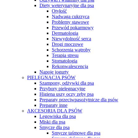
Diety weterynaryjne dla psa
Otyłość
Nadwaga cukrzyca
Problemy stawowe
Przewód pokarmowy
Dermatologia
Niewydolność serca
Drogi moczowe
Schorzenia wątroby
Terapia stresu
Stomatologia
Rekonwalescencja
Napoje jogurty
PIELĘGNACJA PSÓW
Szampony, odżywki dla psa
Przybory pielęgnacyjne
Higiena uszy oczy zęby psa
Preparaty przeciwpasożytnicze dla psów
Preparaty inne
AKCESORIA DLA PSÓW
Legowiska dla psa
Miski dla psa
Smycze dla psa
Smycze taśmowe dla psa