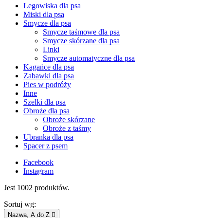
Legowiska dla psa
Miski dla psa
Smycze dla psa
Smycze taśmowe dla psa
Smycze skórzane dla psa
Linki
Smycze automatyczne dla psa
Kagańce dla psa
Zabawki dla psa
Pies w podróży
Inne
Szelki dla psa
Obroże dla psa
Obroże skórzane
Obroże z taśmy
Ubranka dla psa
Spacer z psem
Facebook
Instagram
Jest 1002 produktów.
Sortuj wg:
Nazwa, A do Z
