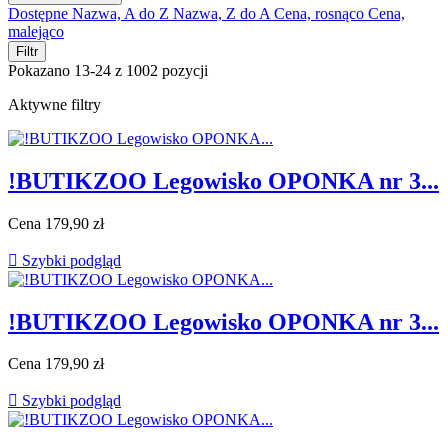
Dostępne
Nazwa, A do Z
Nazwa, Z do A
Cena, rosnąco
Cena,
malejąco
Filtr
Pokazano 13-24 z 1002 pozycji
Aktywne filtry
!BUTIKZOO Legowisko OPONKA nr 3...
Cena
179,90 zł

Szybki podgląd
!BUTIKZOO Legowisko OPONKA nr 3...
Cena
179,90 zł

Szybki podgląd