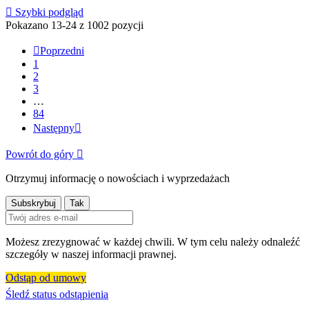

Szybki podgląd
Pokazano 13-24 z 1002 pozycji

Poprzedni
1
2
3
…
84
Następny

Powrót do góry

Otrzymuj informację o nowościach i wyprzedażach
Możesz zrezygnować w każdej chwili. W tym celu należy odnaleźć
szczegóły w naszej informacji prawnej.
Odstąp od umowy
Śledź status odstąpienia