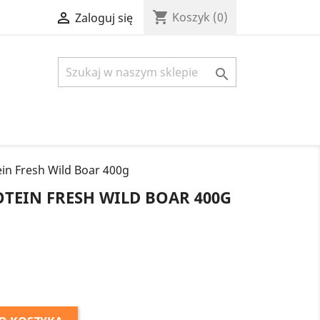
shopping_cart

Koszyk
(0)
Zaloguj się

n Fresh Wild Boar 400g
EIN FRESH WILD BOAR 400G