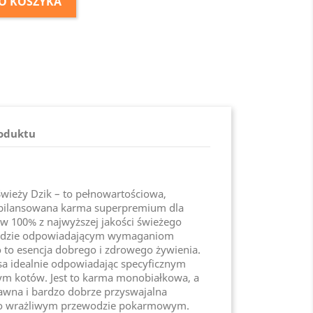
O KOSZYKA
roduktu
Świeży Dzik – to pełnowartościowa,
zbilansowana karma superpremium dla
w 100% z najwyższej jakości świeżego
rdzie odpowiadającym wymaganiom
o to esencja dobrego i zdrowego żywienia.
a idealnie odpowiadając specyficznym
kotów. Jest to karma monobiałkowa, a
rawna i bardzo dobrze przyswajalna
 o wrażliwym przewodzie pokarmowym.