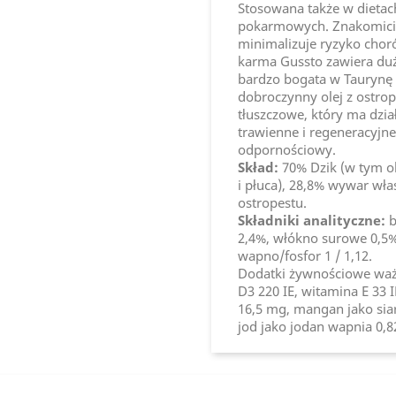
Stosowana także w dietac
pokarmowych. Znakomici
minimalizuje ryzyko cho
karma Gussto zawiera duż
bardzo bogata w Taurynę i
dobroczynny olej z ostro
tłuszczowe, który ma dzia
trawienne i regeneracyjn
odpornościowy.
Skład:
70% Dzik (w tym ok
i płuca), 28,8% wywar wła
ostropestu.
Składniki analityczne:
b
2,4%, włókno surowe 0,5
wapno/fosfor 1 / 1,12.
Dodatki żywnościowe ważn
D3 220 IE, witamina E 33 
16,5 mg, mangan jako sia
jod jako jodan wapnia 0,