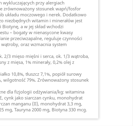
h wykluczających przy alergiach
e zrównoważony stosunek wapń/fosfor
rób układu moczowego i nerek. Dodatkowo
o niezbędnych witamin i minerałów jest
 Biotynę, a w jej skład wchodzi
pestu – bogaty w nienasycone kwasy
łanie przeciwzapalne, reguluje czynności
e wątroby, oraz wzmacnia system
. 2/3 mięso mięśni i serca, ok. 1/3 wątroba,
sny z mięsa, 1% minerały, 0,2% olej z
iałko 10,8%, tłuszcz 7,1%, popiół surowy
%, wilgotność 79%. Zrównoważony stosunek
e dla fizjologii odżywiania/kg: witamina
IE, cynk jako siarczan cynku, monohydrat
rczan manganu (II), monohydrat 3,3 mg,
825 mg, Tauryna 2000 mg, Biotyna 330 mcg.