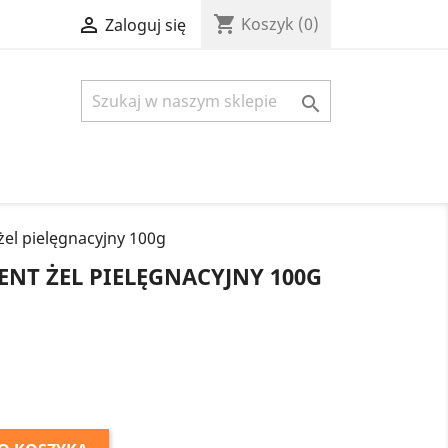
shopping_cart

Koszyk
(0)
Zaloguj się

l pielęgnacyjny 100g
NT ŻEL PIELĘGNACYJNY 100G