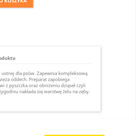
O KOSZYKA
roduktu
y ustnej dla psów. Zapewnia kompleksową
wieża oddech. Preparat zapobiega
 z pyszczka oraz obniżeniu dziąseł czyli
 tygodniu nakłada się warstwę żelu na zęby.