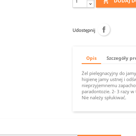

DODAJ D
Udostępnij
Opis
Szczegóły p
Żel pielęgnacyjny do jam
higienę jamy ustnej i odś
nieprzyjemnemu zapachowi
paradontozie. 2- 3 razy w
Nie należy spłukiwać.