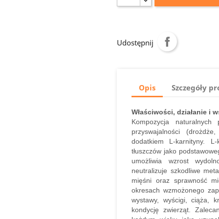
Udostępnij
Opis
Szczegóły p
Właściwości, działanie i 
Kompozycja naturalnych 
przyswajalności (drożdże
dodatkiem L-karnityny. L-
tłuszczów jako podstawoweg
umożliwia wzrost wydoln
neutralizuje szkodliwe met
mięśni oraz sprawność m
okresach wzmożonego zapo
wystawy, wyścigi, ciąża, k
kondycję zwierząt. Zalec