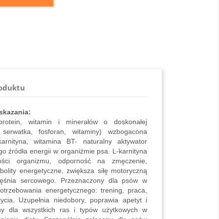
roduktu
wskazania:
protein, witamin i minerałów o doskonałej
, serwatka, fosforan, witaminy) wzbogacona
karnityna, witamina BT- naturalny aktywator
o źródła energii w organiźmie psa. L-karnityna
ości organizmu, odporność na zmęczenie,
abolity energetyczne, zwiększa siłę motoryczną
ięśnia sercowego. Przeznaczony dla psów w
trzebowania energetycznego: trening, praca,
rycia. Uzupełnia niedobory, poprawia apetyt i
any dla wszystkich ras i typów użytkowych w