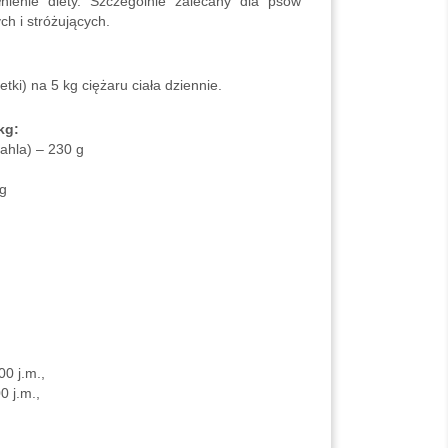
nienie diety. Szczególnie zalecany dla psów
h i stróżujących.
letki) na 5 kg ciężaru ciała dziennie.
 kg:
ahla) – 230 g
 g
0 j.m.,
0 j.m.,