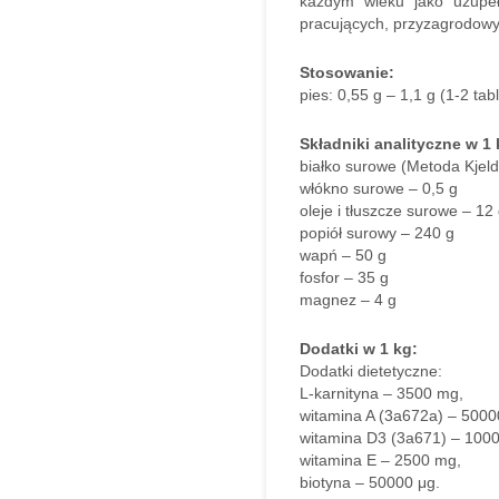
każdym wieku jako uzupeł
pracujących, przyzagrodowyc
Stosowanie:
pies: 0,55 g – 1,1 g (1-2 tab
Składniki analityczne w 1
białko surowe (Metoda Kjeld
włókno surowe – 0,5 g
oleje i tłuszcze surowe – 12
popiół surowy – 240 g
wapń – 50 g
fosfor – 35 g
magnez – 4 g
Dodatki w 1 kg:
Dodatki dietetyczne:
L-karnityna – 3500 mg,
witamina A (3a672a) – 50000
witamina D3 (3a671) – 1000
witamina E – 2500 mg,
biotyna – 50000 μg.