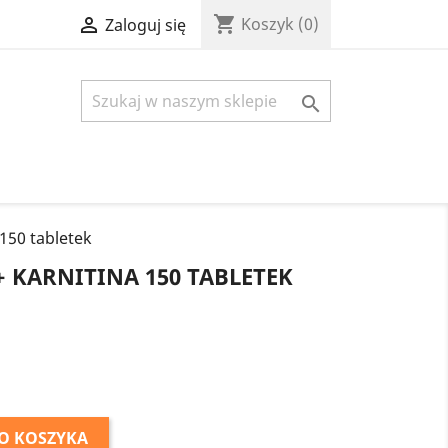
shopping_cart

Koszyk
(0)
Zaloguj się

 150 tabletek
+ KARNITINA 150 TABLETEK
O KOSZYKA