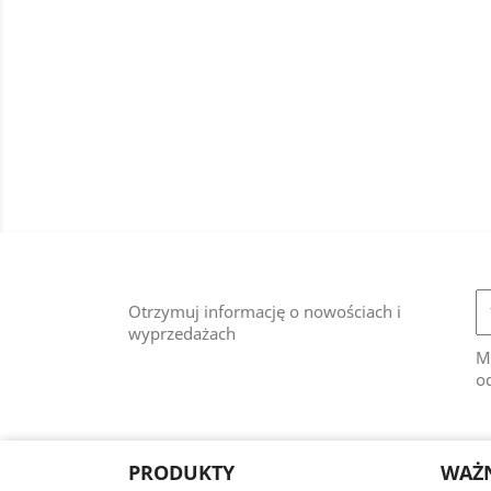
Otrzymuj informację o nowościach i
wyprzedażach
M
od
PRODUKTY
WAŻN