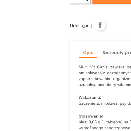
Udostępnij
Opis
Szczegóły p
Multi Vit Canis zawiera 
aminokwasów egzogennych
zapotrzebowania organizm
uzupełnia niedobory witami
Wskazania:
Szczenięta, młodzież, psy do
Stosowanie:
pies: 0,65 g (1 tabletka) na
wzmożonego zapotrzebowania