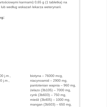
artościowymi karmami) 0,65 g (1 tabletka) na
e lub według wskazań lekarza weterynarii.
 kg:
0 j.m.,
biotyna – 76000 mcg,
0 j.m.,
niacynoamid – 2900 mg,
pantotenian wapnia – 960 mg,
żelazo (3b105) – 7000 mg,
cynk (3b603) – 750 mg,
miedź (3b405) – 1000 mg,
mangan (3b503) – 650 mg,