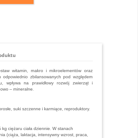
roduktu
zestaw witamin, makro i mikroelementów oraz
 odpowiednio zbilansowanych pod względem
u, wpływa na prawidłowy rozwój zwierząt i
nowo – mineralne.
rosłe, suki szczenne i kar­miące, reproduktory.
 5 kg ciężaru ciała dziennie. W stanach
 (ciąża, laktacja, intensywny wzrost, praca,