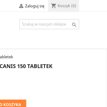
shopping_cart

Koszyk
(0)
Zaloguj się

tabletek
CANIS 150 TABLETEK
O KOSZYKA