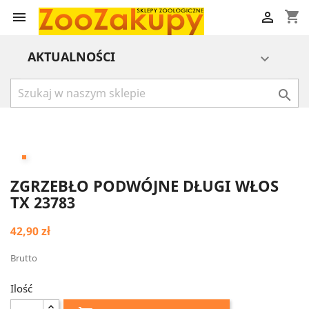
shopping_cart


AKTUALNOŚCI


ZGRZEBŁO PODWÓJNE DŁUGI WŁOS
TX 23783
42,90 zł
Brutto
Ilość