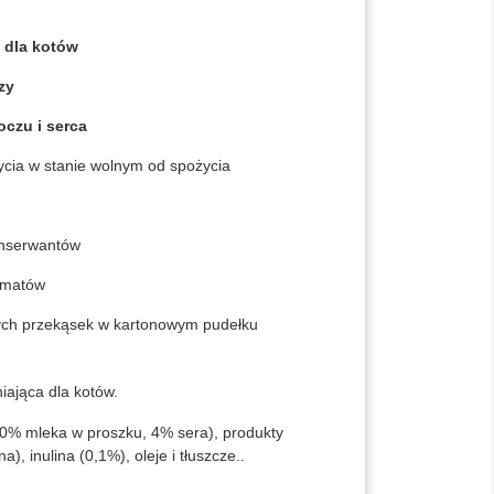
 dla kotów
zy
oczu i serca
ycia w stanie wolnym od spożycia
onserwantów
omatów
ych przekąsek w kartonowym pudełku
ająca dla kotów.
10% mleka w proszku, 4% sera), produkty
a), inulina (0,1%), oleje i tłuszcze..