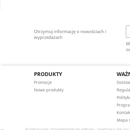
Otrzymuj informację o nowościach i
wyprzedażach
M
od
PRODUKTY
WAŻN
Promocje
Dostaw
Nowe produkty
Regula
Polity
Progra
Kontak
Mapa s
Kontynuując przeglądanie tej witryny, zgadzasz się n