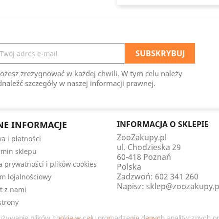
ożesz zrezygnować w każdej chwili. W tym celu należy
naleźć szczegóły w naszej informacji prawnej.
E INFORMACJE
INFORMACJA O SKLEPIE
ZooZakupy.pl
a i płatności
ul. Chodzieska 29
min sklepu
60-418 Poznań
ka prywatności i plików cookies
Polska
Zadzwoń:
602 341 260
m lojalnościowy
Napisz:
sklep@zoozakupy.p
t z nami
trony
a używanie plików cookie w celu gromadzenia danych analitycznych o