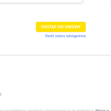
ODSTĄP OD UMOWY
Śledź status odstąpienia
l
raz wyświetlania zawartości dostosowanych do preferencji.
Więcej w