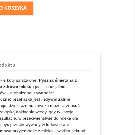
O KOSZYKA
roduktu
kie koty są szalone!
Pyszna śmietana z
ra zdrowe mleko
i jest – specjalnie
ów – o obniżonej zawartości
yczne:
przekąska jest
indywidualnie
rcje, dzięki czemu zawsze możesz zepsuć
ekąską dokładnie wtedy, gdy ty i twoja
zultacie, w przeciwieństwie do mleka dla
si być przechowywany w lodówce ani
emowa przyjemność z mleka – w kilka sekund!