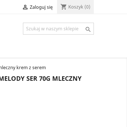
shopping_cart

Koszyk
(0)
Zaloguj się

mleczny krem z serem
 MELODY SER 70G MLECZNY