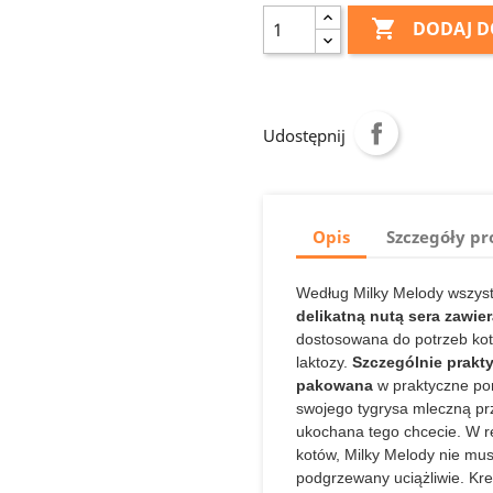

DODAJ D
Udostępnij
Opis
Szczegóły p
Według Milky Melody wszyst
delikatną nutą sera zawie
dostosowana do potrzeb kot
laktozy.
Szczególnie prakt
pakowana
w praktyczne po
swojego tygrysa mleczną prz
ukochana tego chcecie. W re
kotów, Milky Melody nie mu
podgrzewany uciążliwie. Kr