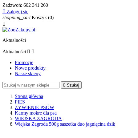
Zadzwoń:
602 341 260

Zaloguj się
shopping_cart
Koszyk
(0)

Aktualności
Aktualności


Promocje
Nowe produkty
Nasze sklepy

Szukaj
Strona główna
PIES
ŻYWIENIE PSÓW
Karmy mokre dla psa
WIEJSKA ZAGRODA
Wiejska Zagroda 500g saszetka duo jagnięcina dzik