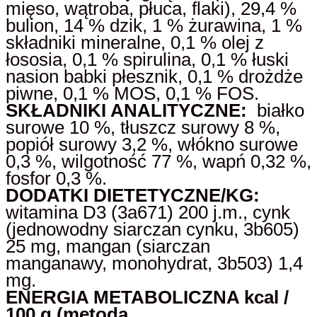
mięso, wątroba, płuca, flaki), 29,4 %
bulion, 14 % dzik, 1 % żurawina, 1 %
składniki mineralne, 0,1 % olej z
łososia, 0,1 % spirulina, 0,1 % łuski
nasion babki płesznik, 0,1 % drożdże
piwne, 0,1 % MOS, 0,1 % FOS.
SKŁADNIKI ANALITYCZNE:
białko
surowe 10 %, tłuszcz surowy 8 %,
popiół surowy 3,2 %, włókno surowe
0,3 %, wilgotność 77 %, wapń 0,32 %,
fosfor 0,3 %.
DODATKI DIETETYCZNE/KG:
witamina D3 (3a671) 200 j.m., cynk
(jednowodny siarczan cynku, 3b605)
25 mg, mangan (siarczan
manganawy, monohydrat, 3b503) 1,4
mg.
ENERGIA METABOLICZNA kcal /
100 g (metoda