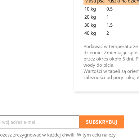
Masa psa
Puszki na dzie
10 kg
0,5
20 kg
1
30 kg
1,5
40 kg
2
Podawać w temperaturze 
dziennie. Zmieniając spos
przez okres około 5 dni. 
wody do picia.
Wartości w tabeli są orien
zależności od pory roku, w
ożesz zrezygnować w każdej chwili. W tym celu należy