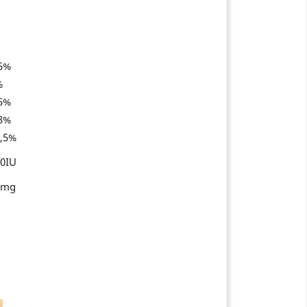
5%
%
5%
8%
,5%
0IU
3mg