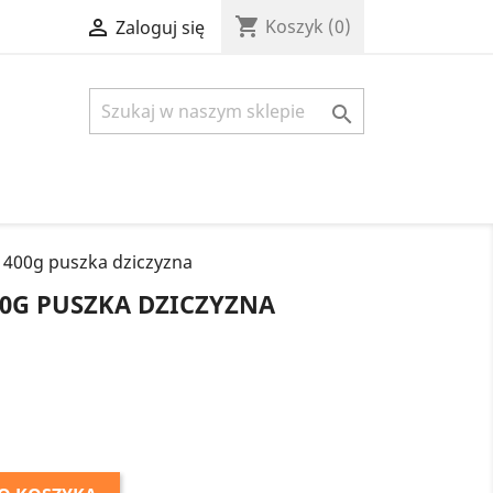
shopping_cart

Koszyk
(0)
Zaloguj się

i 400g puszka dziczyzna
00G PUSZKA DZICZYZNA