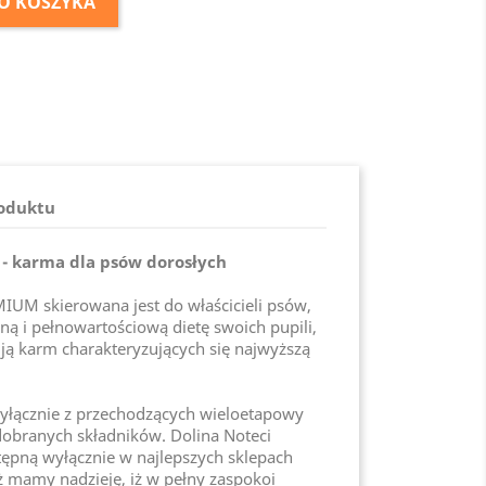
O KOSZYKA
roduktu
- karma dla psów dorosłych
IUM skierowana jest do właścicieli psów,
ną i pełnowartościową dietę swoich pupili,
ują karm charakteryzujących się najwyższą
wyłącznie z przechodzących wieloetapowy
 dobranych składników. Dolina Noteci
ępną wyłącznie w najlepszych sklepach
ż mamy nadzieję, iż w pełny zaspokoi