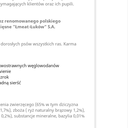
ymagających klientów oraz ich pupili.
ez renomowanego polskiego
ięsne "Łmeat-Łuków" S.A.
dorosłych psów wszystkich ras. Karma
atwostrawnych węglowodanów
ienie
zrok
adną sierść
enia zwierzęcego (65% w tym dziczyzna
,7%), zboża ( ryż naturalny brązowy 1,2%),
ny 0,2%), substancje mineralne, bazylia 0,01%