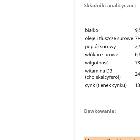
Składniki analityczne:
białko
9,
oleje i tłuszcze surowe
7
popiół surowy
2,
włókno surowe
0,
wilgotność
78
witamina D3
24
(cholekalcyferol)
cynk (tlenek cynku)
1
Dawkowanie: