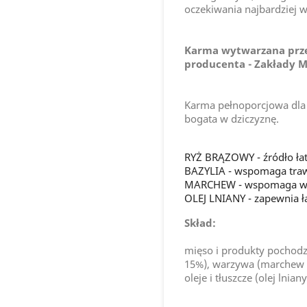
oczekiwania najbardziej w
Karma wytwarzana prz
producenta - Zakłady M
Karma pełnoporcjowa dla 
bogata w dziczyznę.
RYŻ BRĄZOWY - źródło ł
BAZYLIA - wspomaga traw
MARCHEW - wspomaga w
OLEJ LNIANY - zapewnia ł
Skład:
mięso i produkty pochodz
15%), warzywa (marchew 1
oleje i tłuszcze (olej lnia