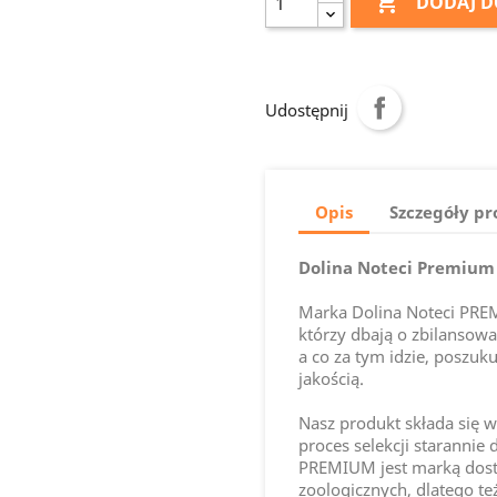

DODAJ D
Udostępnij
Opis
Szczegóły p
Dolina Noteci Premium 
Marka Dolina Noteci PREM
którzy dbają o zbilansowa
a co za tym idzie, poszuk
jakością.
Nasz produkt składa się 
proces selekcji starannie
PREMIUM jest marką dost
zoologicznych, dlatego te